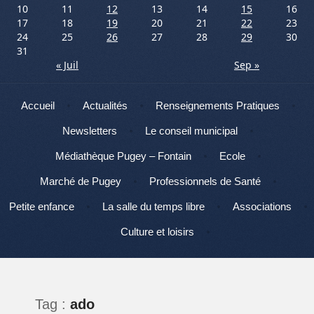
10
11
12
13
14
15
16
17
18
19
20
21
22
23
24
25
26
27
28
29
30
31
« Juil
Sep »
Menu
Aller au contenu
Accueil
Actualités
Renseignements Pratiques
Newsletters
Le conseil municipal
Médiathèque Pugey – Fontain
Ecole
Marché de Pugey
Professionnels de Santé
Petite enfance
La salle du temps libre
Associations
Culture et loisirs
Tag :
ado