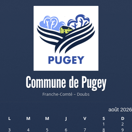
Commune de Pugey
Franche-Comté – Doubs
août 2026
L
M
M
J
V
S
D
1
2
3
4
5
6
7
8
9