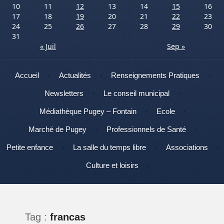
10
11
12
13
14
15
16
17
18
19
20
21
22
23
24
25
26
27
28
29
30
31
« Juil
Sep »
Menu
Aller au contenu
Accueil
Actualités
Renseignements Pratiques
Newsletters
Le conseil municipal
Médiathèque Pugey – Fontain
Ecole
Marché de Pugey
Professionnels de Santé
Petite enfance
La salle du temps libre
Associations
Culture et loisirs
Tag :
francas