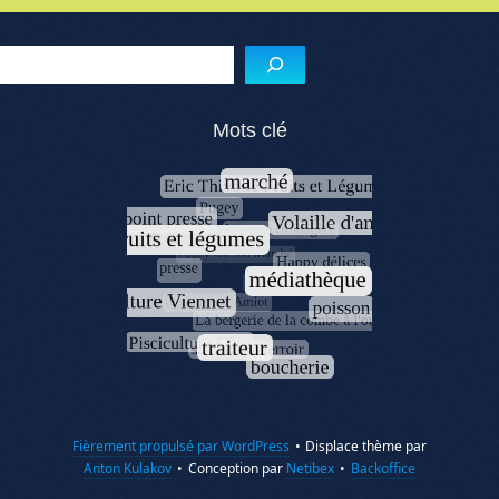
Reche
Mots clé
Fièrement propulsé par WordPress
•
Displace thème par
Anton Kulakov
•
Conception par
Netibex
•
Backoffice