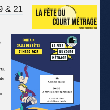
9 & 21
a
ts.
 de
ir