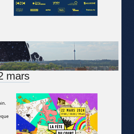
22 mars
ain.
hèque