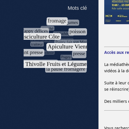
Mots clé
Accès aux r
La médiathè
vidéos à la 
Suite à leur
se réinscrir
Des milliers 
Vous recherc