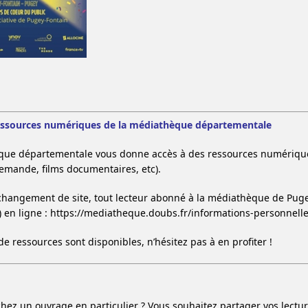
essources numériques de la médiathèque départementale
que départementale vous donne accès à des ressources numériques
demande, films documentaires, etc).
 changement de site, tout lecteur abonné à la médiathèque de Pugey 
e) en ligne : https://mediatheque.doubs.fr/informations-personnell
de ressources sont disponibles, n’hésitez pas à en profiter !
hez un ouvrage en particulier ? Vous souhaitez partager vos lectu