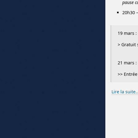
pause c
20h30 –
19 mars :
> Gratuit 
21 mars :
>> Entrée 
Lire la suite