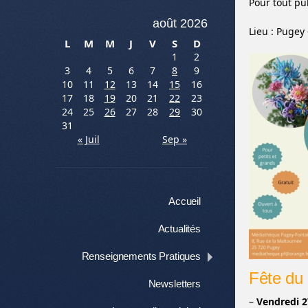
Pour tout pub
août 2026
Lieu : Pugey 
L
M
M
J
V
S
D
1
2
3
4
5
6
7
8
9
10
11
12
13
14
15
16
17
18
19
20
21
22
23
24
25
26
27
28
29
30
31
« Juil
Sep »
Menu
Aller au contenu
Accueil
Actualités
Renseignements Pratiques
Fête du
Newsletters
–
Vendredi 2