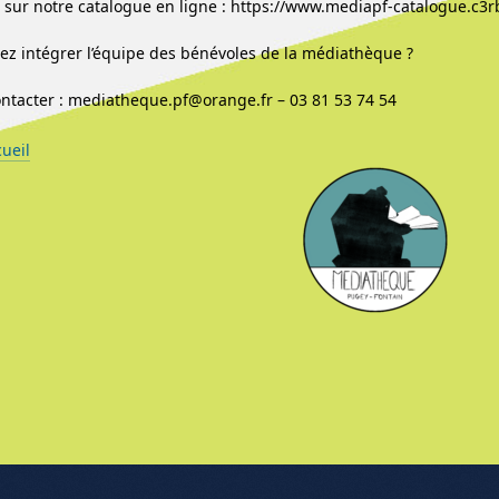
sur notre catalogue en ligne : https://www.mediapf-catalogue.c3r
ez intégrer l’équipe des bénévoles de la médiathèque ?
ntacter : mediatheque.pf@orange.fr – 03 81 53 74 54
cueil
nu de l'article