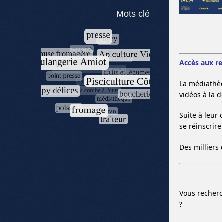
Mots clé
Accès aux r
La médiathè
vidéos à la 
Suite à leur
se réinscrir
Des milliers 
Vous recherc
?