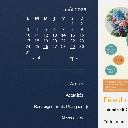
août 2026
L
M
M
J
V
S
D
1
2
3
4
5
6
7
8
9
10
11
12
13
14
15
16
17
18
19
20
21
22
23
24
25
26
27
28
29
30
31
« Juil
Sep »
Menu
Aller au contenu
Accueil
Actualités
Fête du
Renseignements Pratiques
–
Vendredi 2
Newsletters
Cette année,