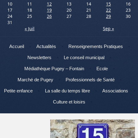
10
11
12
13
14
15
16
17
18
19
20
21
22
23
24
25
26
27
28
29
30
31
« Juil
Sep »
Menu
Aller au contenu
Accueil
Actualités
Renseignements Pratiques
Newsletters
Le conseil municipal
Médiathèque Pugey – Fontain
Ecole
Marché de Pugey
Professionnels de Santé
Petite enfance
La salle du temps libre
Associations
Culture et loisirs