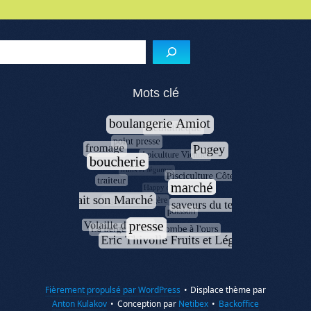
Menu de l'article
Reche
Mots clé
Fièrement propulsé par WordPress
•
Displace thème par
Anton Kulakov
•
Conception par
Netibex
•
Backoffice