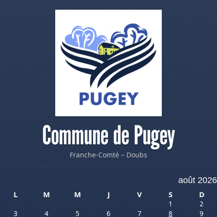
Commune de Pugey
Franche-Comté – Doubs
août 2026
L
M
M
J
V
S
D
1
2
3
4
5
6
7
8
9