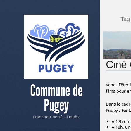
Tag
Ciné 
Commune de
Venez Fêter 
films pour e
Pugey
Dans le cadr
Pugey / Fonta
Franche-Comté – Doubs
A 17h un 
A 18h, un