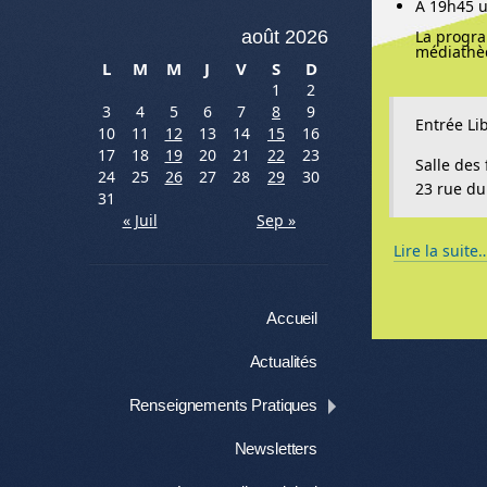
A 19h45 u
La progra
août 2026
médiathè
L
M
M
J
V
S
D
1
2
3
4
5
6
7
8
9
Entrée Lib
10
11
12
13
14
15
16
17
18
19
20
21
22
23
Salle des 
24
25
26
27
28
29
30
23 rue du
31
« Juil
Sep »
Lire la suite
Menu
Aller au contenu
Accueil
Actualités
Renseignements Pratiques
Newsletters