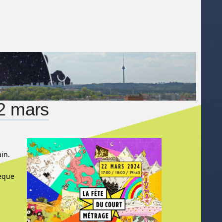
22 mars
ain.
hèque