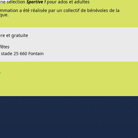
ne sélection
Sportive !
pour ados et adultes
mmation a été réalisée par un collectif de bénévoles de la
que.
re et gratuite
fêtes
 stade 25 660 Fontain
…