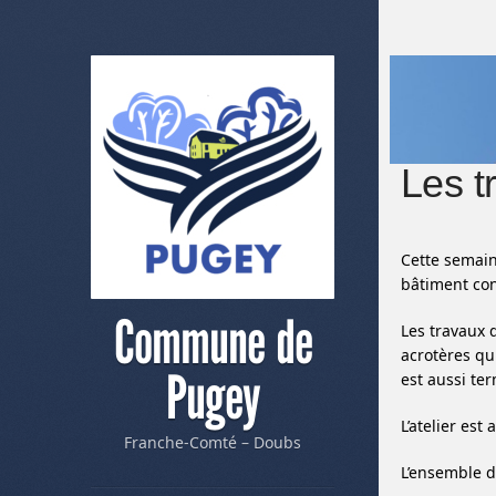
Les t
Cette semain
bâtiment con
Commune de
Les travaux 
acrotères qu
Pugey
est aussi te
L’atelier es
Franche-Comté – Doubs
L’ensemble d