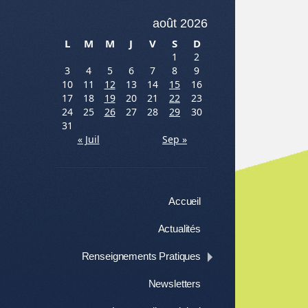
août 2026
L
M
M
J
V
S
D
1
2
3
4
5
6
7
8
9
10
11
12
13
14
15
16
17
18
19
20
21
22
23
24
25
26
27
28
29
30
31
« Juil
Sep »
Menu
Aller au contenu
Accueil
Actualités
Renseignements Pratiques
Newsletters