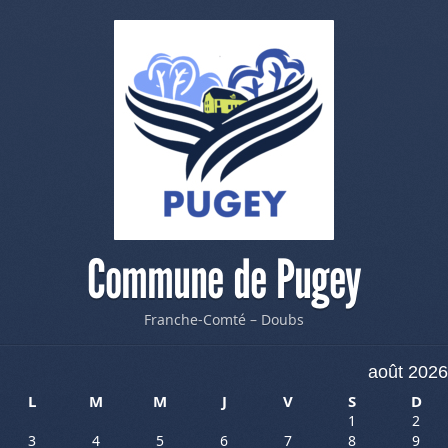
Commune de Pugey
Franche-Comté – Doubs
août 2026
L
M
M
J
V
S
D
1
2
3
4
5
6
7
8
9