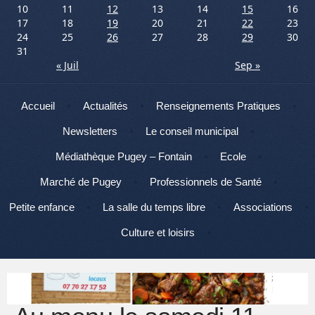
10
11
12
13
14
15
16
17
18
19
20
21
22
23
24
25
26
27
28
29
30
31
« Juil
Sep »
Menu
Aller au contenu
Accueil
Actualités
Renseignements Pratiques
Newsletters
Le conseil municipal
Médiathèque Pugey – Fontain
Ecole
Marché de Pugey
Professionnels de Santé
Petite enfance
La salle du temps libre
Associations
Culture et loisirs