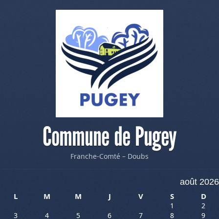
Commune de Pugey
Franche-Comté – Doubs
août 2026
L
M
M
J
V
S
D
1
2
3
4
5
6
7
8
9