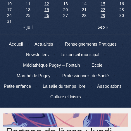
10
11
12
13
14
15
16
17
18
19
20
21
22
23
24
25
26
27
28
29
30
31
« Juil
Sep »
Menu
Aller au contenu
Accueil
Actualités
Renseignements Pratiques
Newsletters
Le conseil municipal
Médiathèque Pugey – Fontain
Ecole
Marché de Pugey
Professionnels de Santé
Petite enfance
La salle du temps libre
Associations
Culture et loisirs