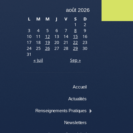
août 2026
Me
L
M
M
J
V
S
D
1
2
3
4
5
6
7
8
9
10
11
12
13
14
15
16
17
18
19
20
21
22
23
24
25
26
27
28
29
30
31
« Juil
Sep »
Menu
Aller au contenu
Accueil
Actualités
Renseignements Pratiques
Newsletters