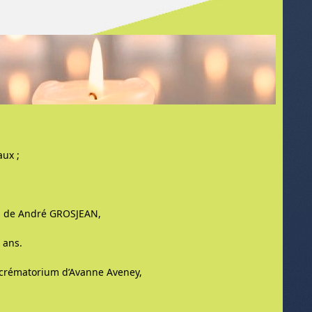
aux ;
ès de André GROSJEAN,
 ans.
u crématorium d’Avanne Aveney,