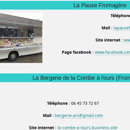
La Pause Fromagère
Téléphon
Mail
:
lapause
Site internet
:
www
Page facebook
:
www.facebook.co
La Bergerie de la Combe à l’ours (Fro
Téléphone
: 06 45 73 72 67
Mail
:
bergerie.arc@gmail.com
Site internet
:
la-combe-a-lours.business.site