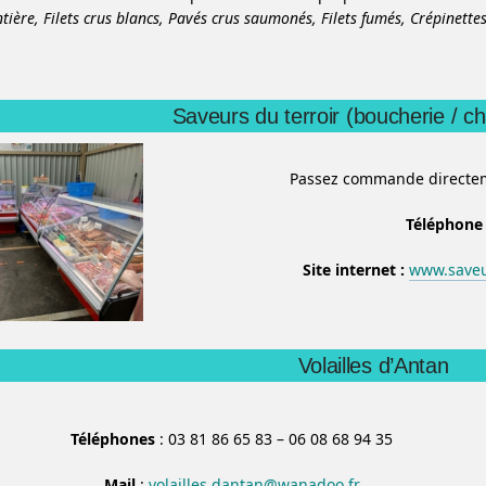
ntière,
Filets crus blancs,
Pavés crus saumonés,
Filets fumés,
Crépinette
Saveurs du terroir (boucherie / ch
Passez commande directeme
Téléphone
Site internet :
www.saveu
Volailles d’Antan
Téléphones
: 03 81 86 65 83 – 06 08 68 94 35
Mail
:
volailles.dantan@wanadoo.fr