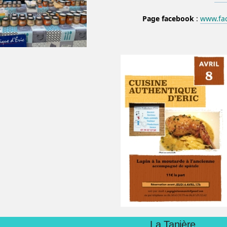
Page facebook
:
www.fac
La Tanière