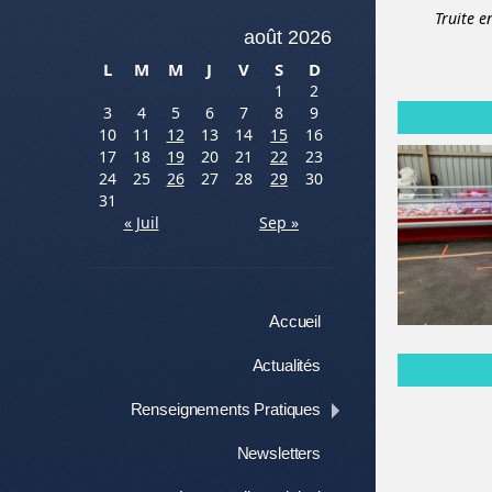
Truite e
août 2026
L
M
M
J
V
S
D
1
2
3
4
5
6
7
8
9
10
11
12
13
14
15
16
17
18
19
20
21
22
23
24
25
26
27
28
29
30
31
« Juil
Sep »
Menu
Aller au contenu
Accueil
Actualités
Renseignements Pratiques
Newsletters