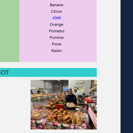
Banane
C
itron
KIWI
Orange
Pomelos
Pomme
Poire
Raisin
MIOT