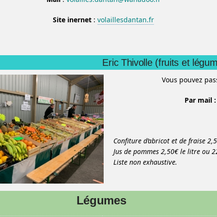
Site inernet
:
volaillesdantan.fr
Eric Thivolle (fruits et légu
Vous pouvez pa
Par mail :
Confiture d’abricot et de fraise 2,
Jus de pommes 2,50€ le litre ou 22
Liste non exhaustive.
Légumes