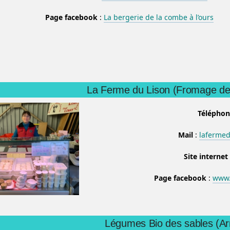
Page facebook
:
La bergerie de la combe à l’ours
La Ferme du Lison (Fromage de
Téléphon
Mail
:
laferme
Site internet
Page facebook
:
www.
Légumes Bio des sables (Ar