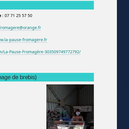
e
: 07 71 25 57 50
fromagere@orange.fr
.la-pause-fromagere.fr
m/La-Pause-Fromagère-303509749772792/
mage de brebis)