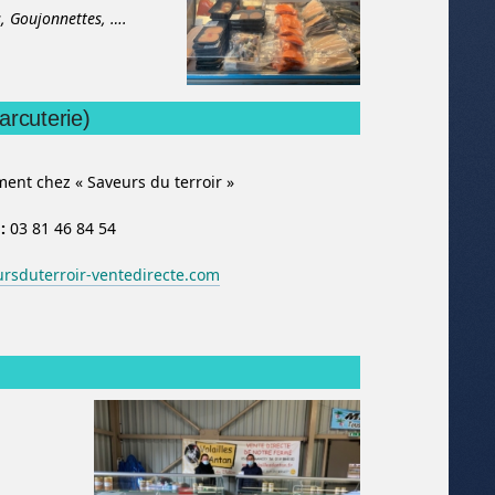
s,
Goujonnettes,
….
arcuterie)
nt chez « Saveurs du terroir »
 :
03 81 46 84 54
rsduterroir-ventedirecte.com