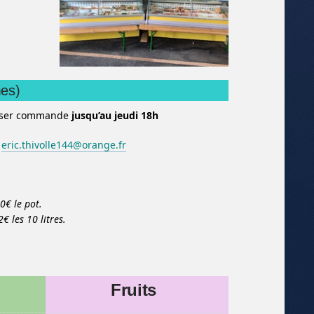
mes)
sser commande
jusqu’au jeudi 18h
eric.thivolle144@orange.fr
50€ le pot.
€ les 10 litres.
Fruits