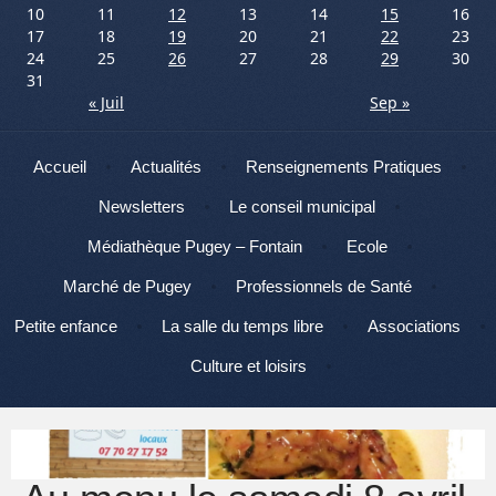
10
11
12
13
14
15
16
17
18
19
20
21
22
23
24
25
26
27
28
29
30
31
« Juil
Sep »
Menu
Aller au contenu
Accueil
Actualités
Renseignements Pratiques
Newsletters
Le conseil municipal
Médiathèque Pugey – Fontain
Ecole
Marché de Pugey
Professionnels de Santé
Petite enfance
La salle du temps libre
Associations
Culture et loisirs