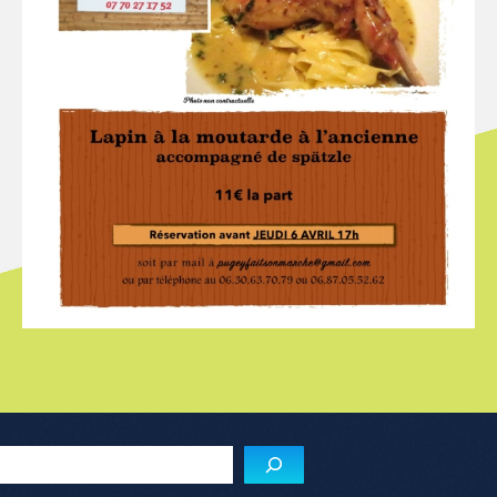
Menu de l'article
Reche