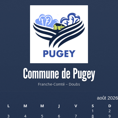
Commune de Pugey
Franche-Comté – Doubs
août 2026
L
M
M
J
V
S
D
1
2
3
4
5
6
7
8
9