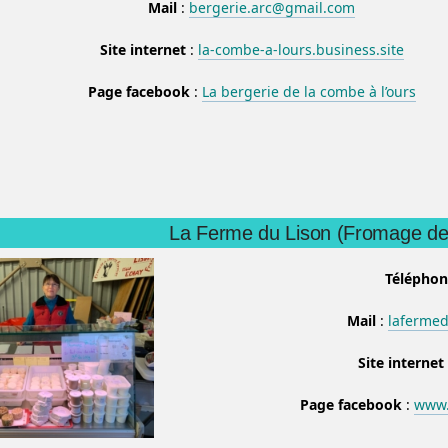
Mail
:
bergerie.arc@gmail.com
Site internet
:
la-combe-a-lours.business.site
Page facebook
:
La bergerie de la combe à l’ours
La Ferme du Lison (Fromage de
Téléphon
Mail
:
laferme
Site internet
Page facebook
:
www.