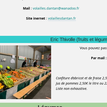
Mail
:
volailles.dantan@wanadoo.fr
Site inernet
:
volaillesdantan.fr
Eric Thivolle (fruits et légu
Vous pouvez pa
Par mail :
Confiture d’abricot et de fraise 2,
Jus de pommes 2,50€ le litre ou 22
Liste non exhaustive.