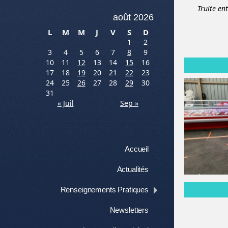
Truite ent
août 2026
L
M
M
J
V
S
D
1
2
3
4
5
6
7
8
9
10
11
12
13
14
15
16
17
18
19
20
21
22
23
24
25
26
27
28
29
30
31
« Juil
Sep »
Menu
Aller au contenu
Accueil
Actualités
Renseignements Pratiques
Newsletters