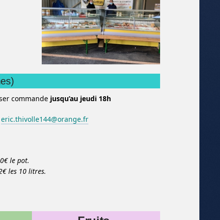
mes)
sser commande
jusqu’au jeudi 18h
eric.thivolle144@orange.fr
50€ le pot.
€ les 10 litres.