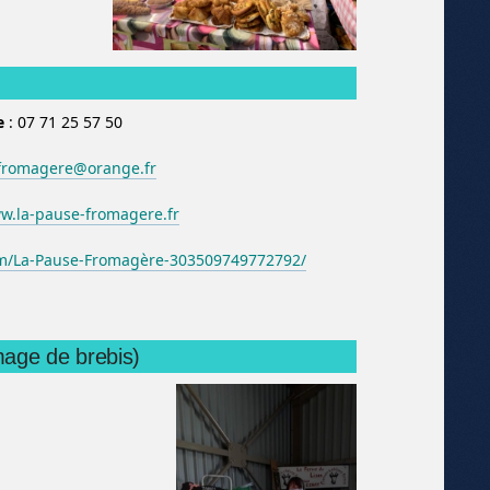
e
: 07 71 25 57 50
fromagere@orange.fr
.la-pause-fromagere.fr
m/La-Pause-Fromagère-303509749772792/
mage de brebis)