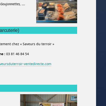
,
Goujonnettes,
….
arcuterie)
ement chez « Saveurs du terroir »
ne :
03 81 46 84 54
eursduterroir-ventedirecte.com