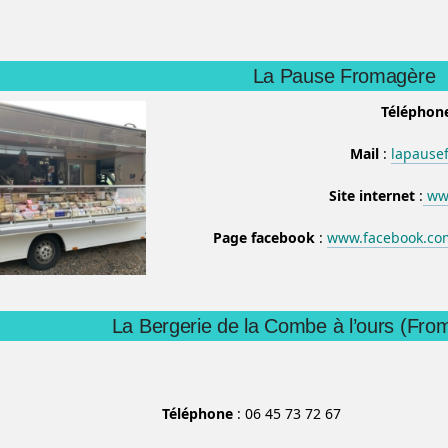
La Pause Fromagère
Téléphon
Mail
:
lapause
Site internet
:
www
Page facebook
:
www.facebook.co
La Bergerie de la Combe à l’ours (Fro
Téléphone
: 06 45 73 72 67