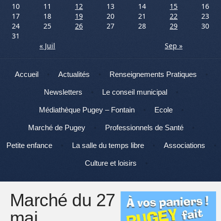
10
11
12
13
14
15
16
17
18
19
20
21
22
23
24
25
26
27
28
29
30
31
« Juil
Sep »
Menu
Aller au contenu
Accueil
Actualités
Renseignements Pratiques
Newsletters
Le conseil municipal
Médiathèque Pugey – Fontain
Ecole
Marché de Pugey
Professionnels de Santé
Petite enfance
La salle du temps libre
Associations
Culture et loisirs
Marché du 27
mai