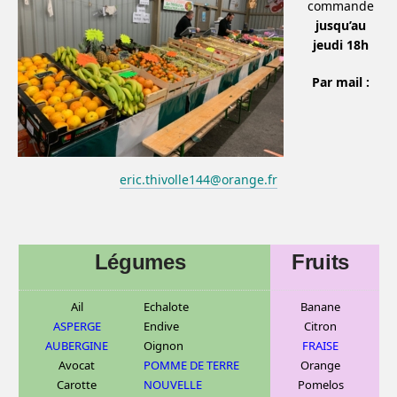
commande
jusqu’au
jeudi 18h
Par mail :
eric.thivolle144@orange.fr
Légumes
Fruits
Ail
Echalote
Banane
ASPERGE
Endive
C
itron
AUBERGINE
Oignon
FRAISE
Avocat
POMME DE TERRE
Orange
Carotte
NOUVELLE
Pomelos