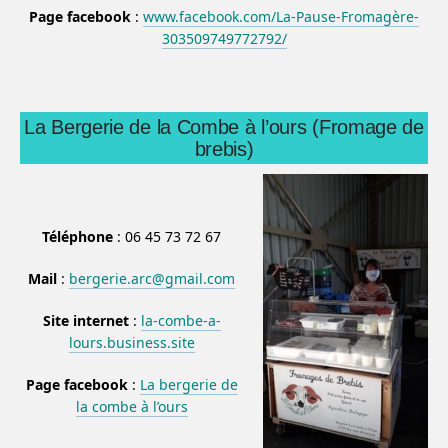
Page facebook
:
www.facebook.com/La-Pause-Fromagère-
303509749772792/
La Bergerie de la Combe à l’ours (Fromage de
brebis)
Téléphone
: 06 45 73 72 67
Mail
:
bergerie.arc@gmail.com
Site internet
:
la-combe-a-
lours.business.site
Page facebook
:
La bergerie de
la combe à l’ours