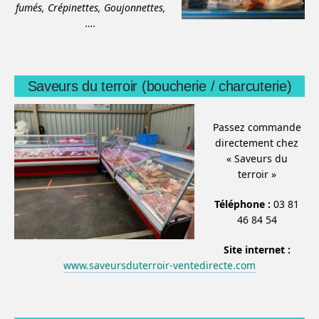
fumés,
Crépinettes,
Goujonnettes,
….
Saveurs du terroir (boucherie / charcuterie)
Passez commande
directement chez
« Saveurs du
terroir »
Téléphone :
03 81
46 84 54
Site internet :
www.saveursduterroir-ventedirecte.com