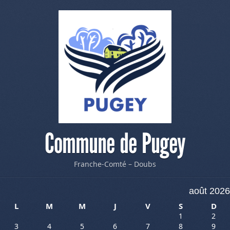
Commune de Pugey
Franche-Comté – Doubs
août 2026
L
M
M
J
V
S
D
1
2
3
4
5
6
7
8
9