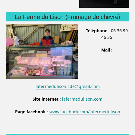
La Ferme du Lison (Fromage de chèvre)
Téléphone
: 06 36 99
46 36
Mail
:
lafermedulison.cde@gmail.com
Site internet
:
lafermedulison.com
Page facebook
:
www.facebook.com/lafermedulison