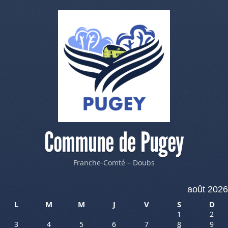
Commune de Pugey
Franche-Comté – Doubs
août 2026
L
M
M
J
V
S
D
1
2
3
4
5
6
7
8
9