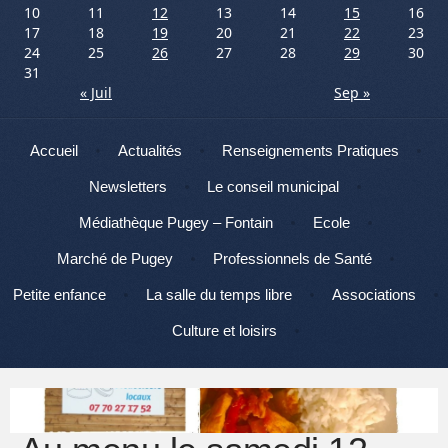
10
11
12
13
14
15
16
17
18
19
20
21
22
23
24
25
26
27
28
29
30
31
« Juil
Sep »
Menu
Aller au contenu
Accueil
Actualités
Renseignements Pratiques
Newsletters
Le conseil municipal
Médiathèque Pugey – Fontain
Ecole
Marché de Pugey
Professionnels de Santé
Petite enfance
La salle du temps libre
Associations
Culture et loisirs