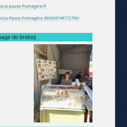
.la-pause-fromagere.fr
m/La-Pause-Fromagère-303509749772792/
mage de brebis)