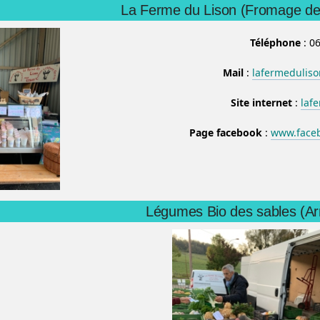
La Ferme du Lison (Fromage de
Téléphone
: 06
Mail
:
lafermedulis
Site internet
:
laf
Page facebook
:
www.faceb
Légumes Bio des sables (Ar