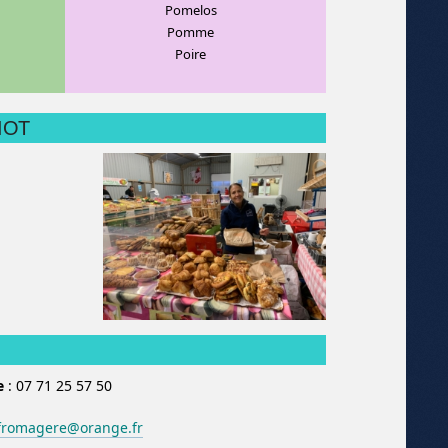
Pomelos
Pomme
Poire
MIOT
e
: 07 71 25 57 50
fromagere@orange.fr