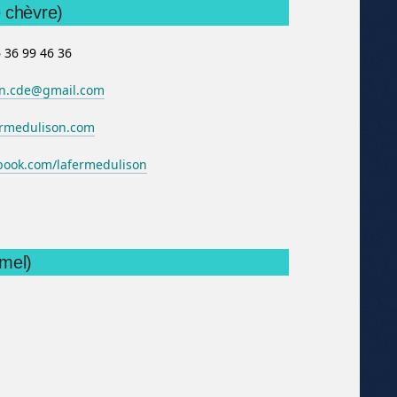
 chèvre)
 36 99 46 36
on.cde@gmail.com
ermedulison.com
ook.com/lafermedulison
mel)