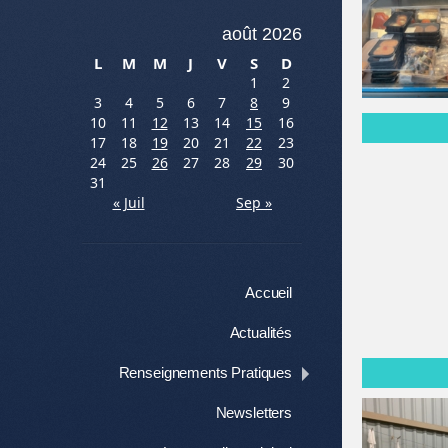
août 2026
L
M
M
J
V
S
D
1
2
3
4
5
6
7
8
9
10
11
12
13
14
15
16
17
18
19
20
21
22
23
24
25
26
27
28
29
30
31
« Juil
Sep »
Menu
Aller au contenu
Accueil
Actualités
Renseignements Pratiques
Newsletters