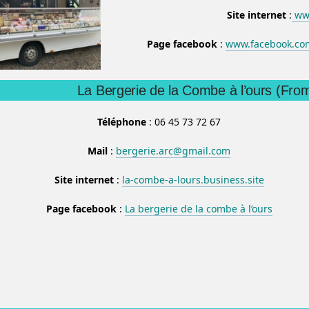
Site internet
:
www
Page facebook
:
www.facebook.co
La Bergerie de la Combe à l’ours (Fro
Téléphone
: 06 45 73 72 67
Mail
:
bergerie.arc@gmail.com
Site internet
:
la-combe-a-lours.business.site
Page facebook
:
La bergerie de la combe à l’ours