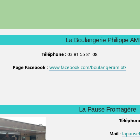
La Boulangerie Philippe A
Téléphone
: 03 81 55 81 08
Page Facebook
:
www.facebook.com/boulangeramiot/
La Pause Fromagère
Téléphon
Mail
:
lapause