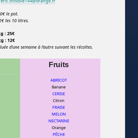
eric.thivolle144@orange.fr
50€ le pot.
€ les 10 litres.
kg : 25€
kg : 12€
uée d’une semaine à l’autre suivant les récoltes.
Fruits
ABRICOT
Banane
CERISE
C
itron
FRAISE
MELON
NECTARINE
Orange
PÊCHE