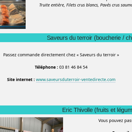
Truite entière,
Filets crus blancs,
Pavés crus saum
Saveurs du terroir (boucherie / ch
Passez commande directement chez « Saveurs du terroir »
Téléphone :
03 81 46 84 54
Site internet :
www.saveursduterroir-ventedirecte.com
Eric Thivolle (fruits et légu
Vous pouvez pa