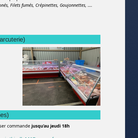
onés,
Filets fumés,
Crépinettes,
Goujonnettes,
….
arcuterie)
mes)
sser commande
jusqu’au jeudi 18h