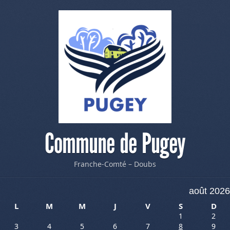
Commune de Pugey
Franche-Comté – Doubs
août 2026
L
M
M
J
V
S
D
1
2
3
4
5
6
7
8
9