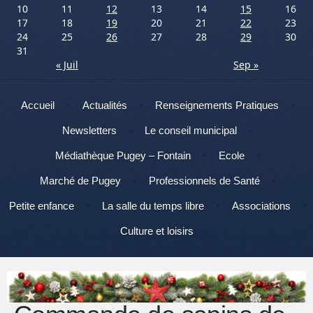
10
11
12
13
14
15
16
17
18
19
20
21
22
23
24
25
26
27
28
29
30
31
« Juil
Sep »
Menu
Aller au contenu
Accueil
Actualités
Renseignements Pratiques
Newsletters
Le conseil municipal
Médiathèque Pugey – Fontain
Ecole
Marché de Pugey
Professionnels de Santé
Petite enfance
La salle du temps libre
Associations
Culture et loisirs