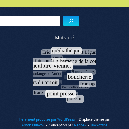
Menu de l'article
Reche
Mots clé
Fièrement propulsé par WordPress
•
Displace thème par
Anton Kulakov
•
Conception par
Netibex
•
Backoffice