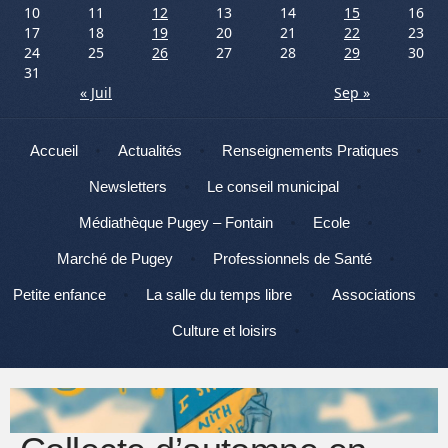
10
11
12
13
14
15
16
17
18
19
20
21
22
23
24
25
26
27
28
29
30
31
« Juil
Sep »
Menu
Aller au contenu
Accueil
Actualités
Renseignements Pratiques
Newsletters
Le conseil municipal
Médiathèque Pugey – Fontain
Ecole
Marché de Pugey
Professionnels de Santé
Petite enfance
La salle du temps libre
Associations
Culture et loisirs