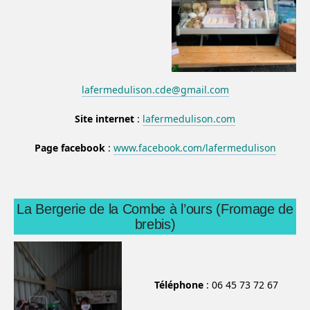
lafermedulison.cde@gmail.com
Site internet
:
lafermedulison.com
Page facebook
:
www.facebook.com/lafermedulison
La Bergerie de la Combe à l’ours (Fromage de
brebis)
Téléphone
: 06 45 73 72 67