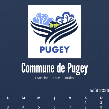
Commune de Pugey
Franche-Comté – Doubs
août 2026
L
M
M
J
V
S
D
1
2
3
4
5
6
7
8
9