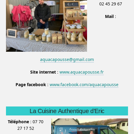
02 45 29 67
Mail
:
aquacapousse@gmail.com
Site internet
:
www.aquacapousse.fr
Page facebook
:
www.facebook.com/aquacapousse
La Cuisine Authentique d’Eric
Téléphone
: 07 70
27 17 52