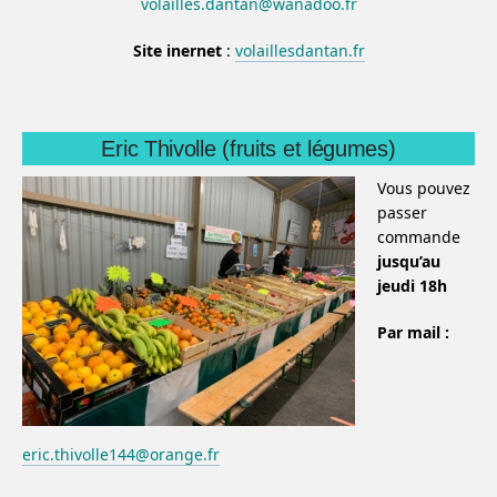
volailles.dantan@wanadoo.fr
Site inernet
:
volaillesdantan.fr
Eric Thivolle (fruits et légumes)
Vous pouvez
passer
commande
jusqu’au
jeudi 18h
Par mail :
eric.thivolle144@orange.fr