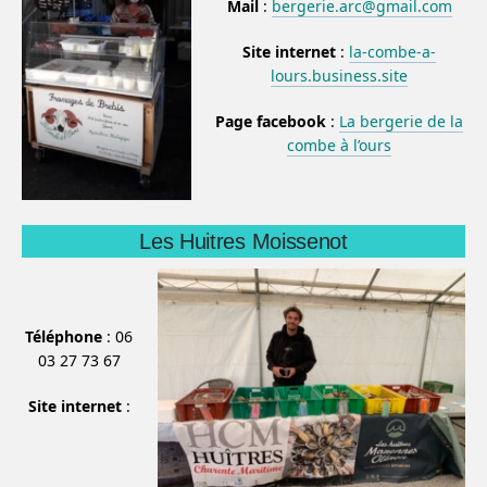
Mail
:
bergerie.arc@gmail.com
Site internet
:
la-combe-a-
lours.business.site
Page facebook
:
La bergerie de la
combe à l’ours
Les Huitres Moissenot
Téléphone
: 06
03 27 73 67
Site internet
: