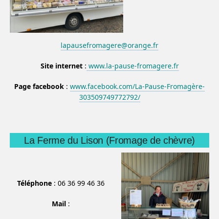
lapausefromagere@orange.fr
Site internet
:
www.la-pause-fromagere.fr
Page facebook
:
www.facebook.com/La-Pause-Fromagère-
303509749772792/
La Ferme du Lison (Fromage de chèvre)
Téléphone
: 06 36 99 46 36
Mail
: