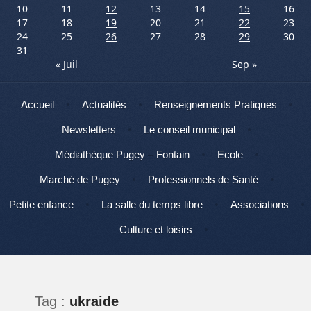
10
11
12
13
14
15
16
17
18
19
20
21
22
23
24
25
26
27
28
29
30
31
« Juil
Sep »
Menu
Aller au contenu
Accueil
Actualités
Renseignements Pratiques
Newsletters
Le conseil municipal
Médiathèque Pugey – Fontain
Ecole
Marché de Pugey
Professionnels de Santé
Petite enfance
La salle du temps libre
Associations
Culture et loisirs
Tag :
ukraide