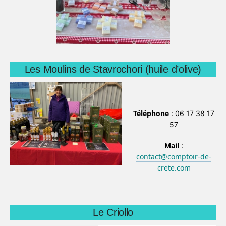
Les Moulins de Stavrochori (huile d’olive)
Téléphone
:
06 17 38 17
57
Mail
:
contact@comptoir-de-
crete.com
Le Criollo