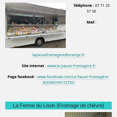
Téléphone
: 07 71 25
57 50
Mail
:
lapausefromagere@orange.fr
Site internet
:
www.la-pause-fromagere.fr
Page facebook
:
www.facebook.com/La-Pause-Fromagère-
303509749772792/
La Ferme du Lison (Fromage de chèvre)