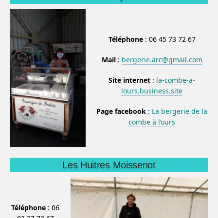
Téléphone
: 06 45 73 72 67
Mail
:
bergerie.arc@gmail.com
Site internet
:
la-combe-a-
lours.business.site
Page facebook
:
La bergerie de la
combe à l’ours
Les Huitres Moissenot
Téléphone
: 06