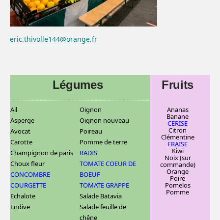
eric.thivolle144@orange.fr
Légumes
Fruits
Ail
Oignon
Ananas
Banane
Asperge
Oignon nouveau
CERISE
C
itron
Avocat
Poireau
Clémentine
Carotte
Pomme de terre
FRAISE
Kiwi
Champignon de paris
RADIS
Noix (sur
Choux fleur
TOMATE COEUR DE
commande)
Orange
CONCOMBRE
BOEUF
Poire
COURGETTE
TOMATE GRAPPE
Pomelos
Pomme
Echalote
Salade Batavia
Endive
Salade feuille de
chêne