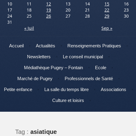
10
11
12
13
14
15
16
17
18
19
20
21
22
23
24
25
26
27
28
29
30
31
« Juil
Sep »
Menu
Aller au contenu
Accueil
Actualités
Renseignements Pratiques
Newsletters
Le conseil municipal
Médiathèque Pugey – Fontain
Ecole
Marché de Pugey
Professionnels de Santé
Petite enfance
La salle du temps libre
Associations
Culture et loisirs
Tag :
asiatique