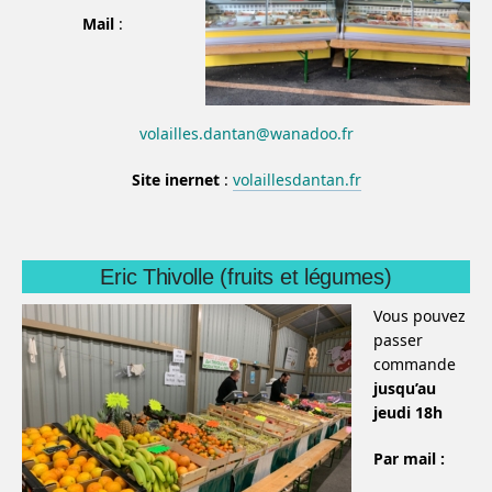
Mail
:
volailles.dantan@wanadoo.fr
Site inernet
:
volaillesdantan.fr
Eric Thivolle (fruits et légumes)
Vous pouvez
passer
commande
jusqu’au
jeudi 18h
Par mail :