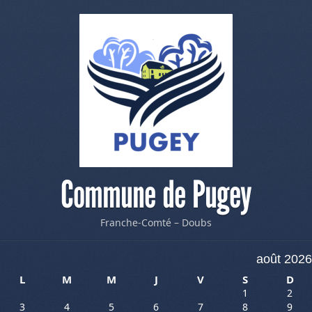
Commune de Pugey
Franche-Comté – Doubs
août 2026
L
M
M
J
V
S
D
1
2
3
4
5
6
7
8
9