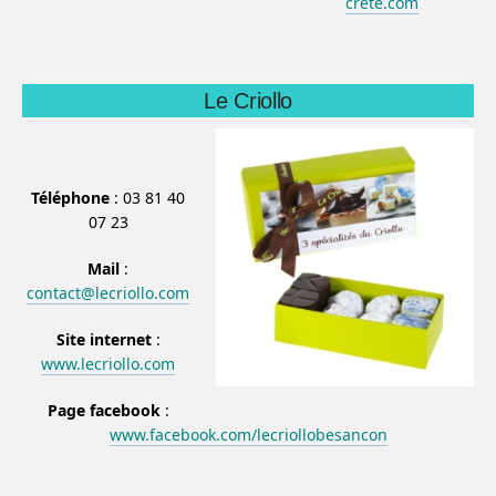
crete.com
Le Criollo
Téléphone
: 03 81 40
07 23
Mail
:
contact@lecriollo.com
Site internet
:
www.lecriollo.com
Page facebook
:
www.facebook.com/lecriollobesancon