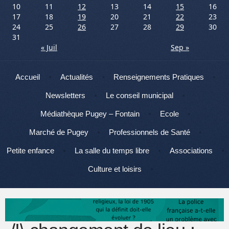
10
11
12
13
14
15
16
17
18
19
20
21
22
23
24
25
26
27
28
29
30
31
« Juil
Sep »
Menu
Aller au contenu
Accueil
Actualités
Renseignements Pratiques
Newsletters
Le conseil municipal
Médiathèque Pugey – Fontain
Ecole
Marché de Pugey
Professionnels de Santé
Petite enfance
La salle du temps libre
Associations
Culture et loisirs