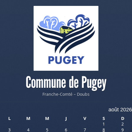
Commune de Pugey
Franche-Comté – Doubs
août 2026
L
M
M
J
V
S
D
1
2
3
4
5
6
7
8
9