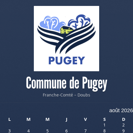
Commune de Pugey
Franche-Comté – Doubs
août 2026
L
M
M
J
V
S
D
1
2
3
4
5
6
7
8
9