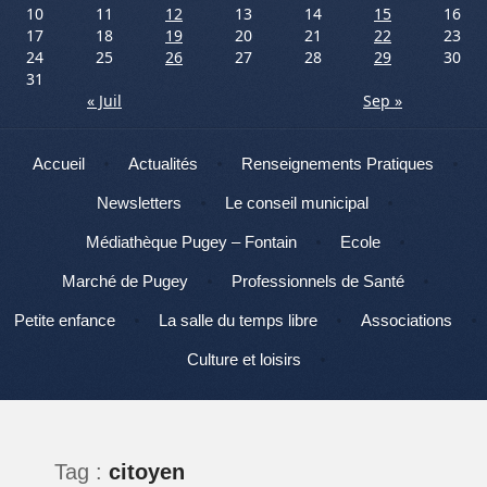
10
11
12
13
14
15
16
17
18
19
20
21
22
23
24
25
26
27
28
29
30
31
« Juil
Sep »
Menu
Aller au contenu
Accueil
Actualités
Renseignements Pratiques
Newsletters
Le conseil municipal
Médiathèque Pugey – Fontain
Ecole
Marché de Pugey
Professionnels de Santé
Petite enfance
La salle du temps libre
Associations
Culture et loisirs
Tag :
citoyen