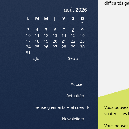
difficultés g
août 2026
L
M
M
J
V
S
D
1
2
3
4
5
6
7
8
9
10
11
12
13
14
15
16
17
18
19
20
21
22
23
24
25
26
27
28
29
30
31
« Juil
Sep »
Menu
Aller au contenu
Accueil
Actualités
Vous pouvez 
Renseignements Pratiques
soutenir les
Newsletters
Vous pouvez 