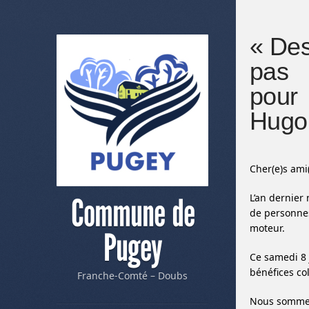
« De
pas
pour
Hugo
Cher(e)s ami
L’an dernier
Commune de
de personnes
moteur.
Pugey
Ce samedi 8 
bénéfices col
Franche-Comté – Doubs
Nous sommes 