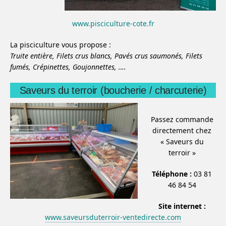
www.pisciculture-cote.fr
La pisciculture vous propose :
Truite entière,
Filets crus blancs,
Pavés crus saumonés,
Filets
fumés,
Crépinettes,
Goujonnettes,
….
Saveurs du terroir (boucherie / charcuterie)
Passez commande
directement chez
« Saveurs du
terroir »
Téléphone :
03 81
46 84 54
Site internet :
www.saveursduterroir-ventedirecte.com