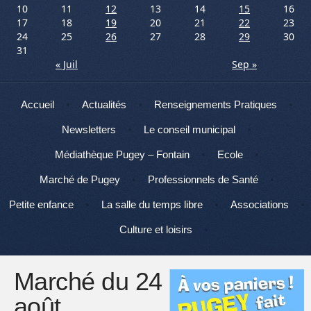
10
11
12
13
14
15
16
17
18
19
20
21
22
23
24
25
26
27
28
29
30
31
« Juil
Sep »
Menu
Aller au contenu
Accueil
Actualités
Renseignements Pratiques
Newsletters
Le conseil municipal
Médiathèque Pugey – Fontain
Ecole
Marché de Pugey
Professionnels de Santé
Petite enfance
La salle du temps libre
Associations
Culture et loisirs
Marché du 24
août