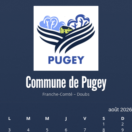
Commune de Pugey
Franche-Comté – Doubs
août 2026
L
M
M
J
V
S
D
1
2
3
4
5
6
7
8
9