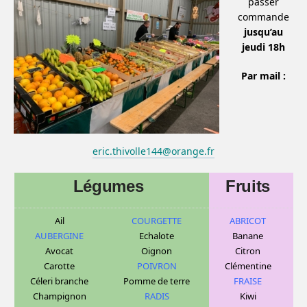
passer
commande
jusqu’au
jeudi 18h
Par mail :
eric.thivolle144@orange.fr
Légumes
Fruits
Ail
COURGETTE
ABRICOT
AUBERGINE
Echalote
Banane
Avocat
Oignon
C
itron
Carotte
POIVRON
Clémentine
Céleri branche
Pomme de terre
FRAISE
Champignon
RADIS
Kiwi