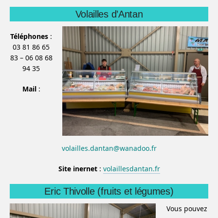
Volailles d’Antan
Téléphones
:
03 81 86 65
83 – 06 08 68
94 35
Mail
:
volailles.dantan@wanadoo.fr
Site inernet
:
volaillesdantan.fr
Eric Thivolle (fruits et légumes)
Vous pouvez