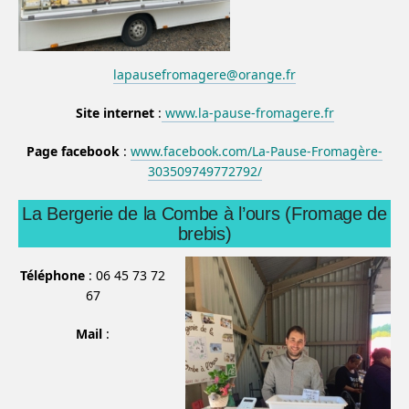
lapausefromagere@orange.fr
Site internet
:
www.la-pause-fromagere.fr
Page facebook
:
www.facebook.com/La-Pause-Fromagère-
303509749772792/
La Bergerie de la Combe à l’ours (Fromage de
brebis)
Téléphone
: 06 45 73 72
67
Mail
: