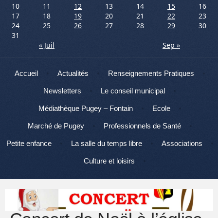
10
11
12
13
14
15
16
17
18
19
20
21
22
23
24
25
26
27
28
29
30
31
« Juil
Sep »
Menu
Aller au contenu
Accueil
Actualités
Renseignements Pratiques
Newsletters
Le conseil municipal
Médiathèque Pugey – Fontain
Ecole
Marché de Pugey
Professionnels de Santé
Petite enfance
La salle du temps libre
Associations
Culture et loisirs