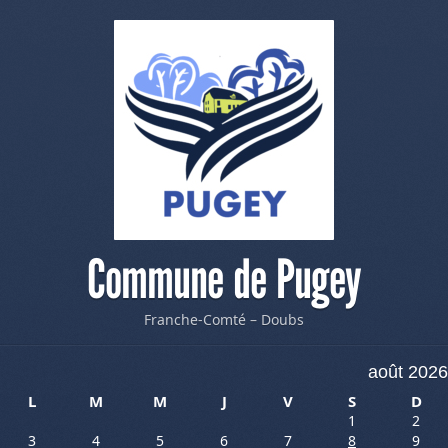
Commune de Pugey
Franche-Comté – Doubs
août 2026
L
M
M
J
V
S
D
1
2
3
4
5
6
7
8
9