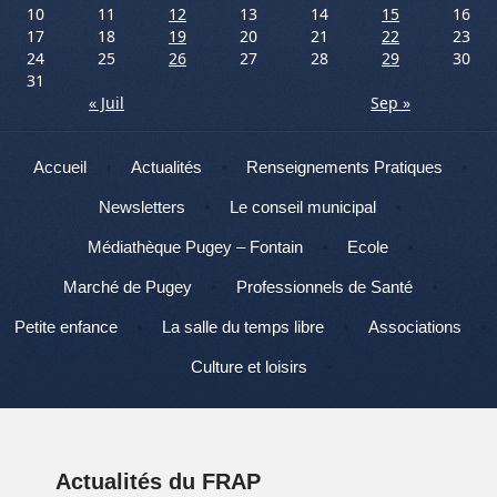
10
11
12
13
14
15
16
17
18
19
20
21
22
23
24
25
26
27
28
29
30
31
« Juil
Sep »
Menu
Aller au contenu
Accueil
Actualités
Renseignements Pratiques
Newsletters
Le conseil municipal
Médiathèque Pugey – Fontain
Ecole
Marché de Pugey
Professionnels de Santé
Petite enfance
La salle du temps libre
Associations
Culture et loisirs
Actualités du FRAP