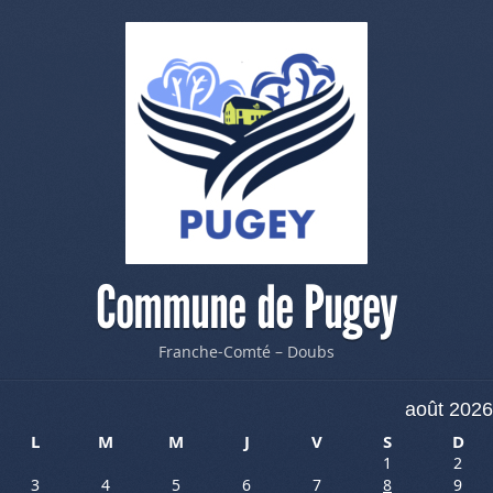
Commune de Pugey
Franche-Comté – Doubs
août 2026
L
M
M
J
V
S
D
1
2
3
4
5
6
7
8
9