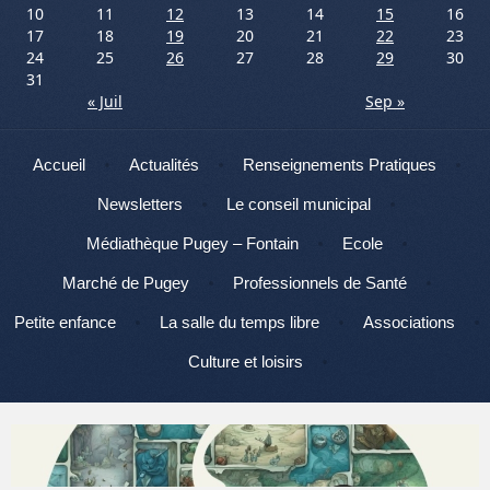
10
11
12
13
14
15
16
17
18
19
20
21
22
23
24
25
26
27
28
29
30
31
« Juil
Sep »
Menu
Aller au contenu
Accueil
Actualités
Renseignements Pratiques
Newsletters
Le conseil municipal
Médiathèque Pugey – Fontain
Ecole
Marché de Pugey
Professionnels de Santé
Petite enfance
La salle du temps libre
Associations
Culture et loisirs