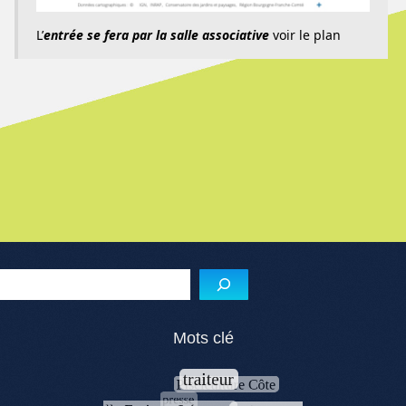
L’
entrée se fera par la salle associative
voir le plan
Menu de l'article
Reche
Mots clé