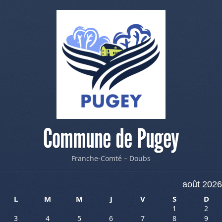
Commune de Pugey
Franche-Comté – Doubs
août 2026
L
M
M
J
V
S
D
1
2
3
4
5
6
7
8
9