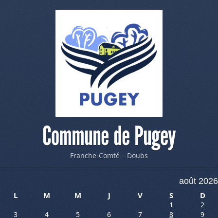
Commune de Pugey
Franche-Comté – Doubs
août 2026
L
M
M
J
V
S
D
1
2
3
4
5
6
7
8
9