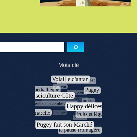
Reche
Mots clé