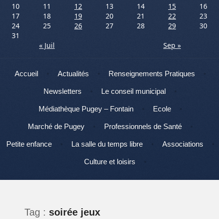
10
11
12
13
14
15
16
17
18
19
20
21
22
23
24
25
26
27
28
29
30
31
« Juil
Sep »
Menu
Aller au contenu
Accueil
Actualités
Renseignements Pratiques
Newsletters
Le conseil municipal
Médiathèque Pugey – Fontain
Ecole
Marché de Pugey
Professionnels de Santé
Petite enfance
La salle du temps libre
Associations
Culture et loisirs
Tag :
soirée jeux