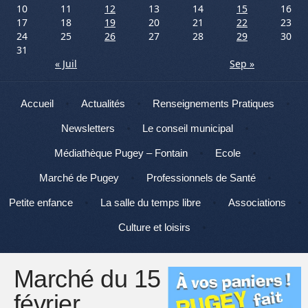
10
11
12
13
14
15
16
17
18
19
20
21
22
23
24
25
26
27
28
29
30
31
« Juil
Sep »
Menu
Aller au contenu
Accueil
Actualités
Renseignements Pratiques
Newsletters
Le conseil municipal
Médiathèque Pugey – Fontain
Ecole
Marché de Pugey
Professionnels de Santé
Petite enfance
La salle du temps libre
Associations
Culture et loisirs
Marché du 15
février