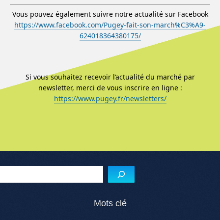
Vous pouvez également suivre notre actualité sur Facebook
https://www.facebook.com/Pugey-fait-son-march%C3%A9-
624018364380175/
Si vous souhaitez recevoir l’actualité du marché par
newsletter, merci de vous inscrire en ligne :
https://www.pugey.fr/newsletters/
Menu de l'article
Reche
Mots clé