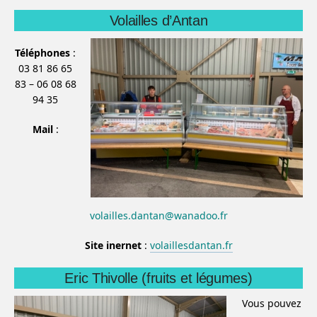
Volailles d’Antan
Téléphones
:
03 81 86 65
83 – 06 08 68
94 35
Mail
:
volailles.dantan@wanadoo.fr
Site inernet
:
volaillesdantan.fr
Eric Thivolle (fruits et légumes)
Vous pouvez