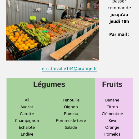
passer
commande
jusqu’au
jeudi 18h
Par mail :
eric.thivolle144@orange.fr
Légumes
Fruits
Ail
Fenouille
Banane
Avocat
Oignon
C
itron
Carotte
Poireau
Clémentine
Champignon
Pomme de terre
Kiwi
Echalote
Salade
Orange
Endive
Pomelos