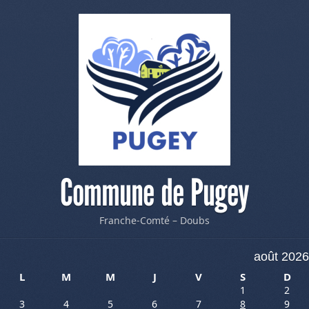
Commune de Pugey
Franche-Comté – Doubs
août 2026
L
M
M
J
V
S
D
1
2
3
4
5
6
7
8
9