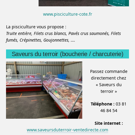
www.pisciculture-cote.fr
La pisciculture vous propose :
Truite entière,
Filets crus blancs,
Pavés crus saumonés,
Filets
fumés,
Crépinettes,
Goujonnettes,
….
Saveurs du terroir (boucherie / charcuterie)
Passez commande
directement chez
« Saveurs du
terroir »
Téléphone :
03 81
46 84 54
Site internet :
www.saveursduterroir-ventedirecte.com