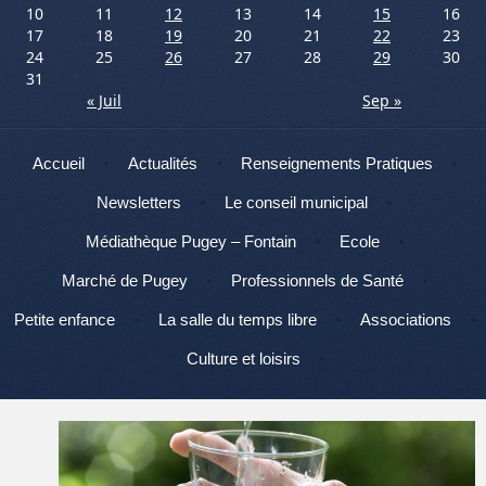
10
11
12
13
14
15
16
17
18
19
20
21
22
23
24
25
26
27
28
29
30
31
« Juil
Sep »
Menu
Aller au contenu
Accueil
Actualités
Renseignements Pratiques
Newsletters
Le conseil municipal
Médiathèque Pugey – Fontain
Ecole
Marché de Pugey
Professionnels de Santé
Petite enfance
La salle du temps libre
Associations
Culture et loisirs