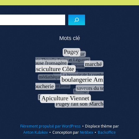
Menu de l'article
Reche
Mots clé
Fièrement propulsé par WordPress
•
Displace thème par
Anton Kulakov
•
Conception par
Netibex
•
Backoffice