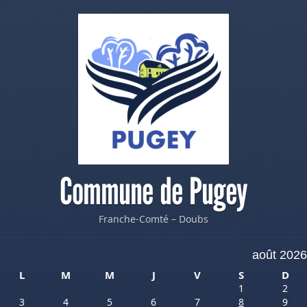
Commune de Pugey
Franche-Comté – Doubs
août 2026
L
M
M
J
V
S
D
1
2
3
4
5
6
7
8
9