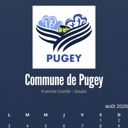
Commune de Pugey
Franche-Comté – Doubs
août 2026
L
M
M
J
V
S
D
1
2
3
4
5
6
7
8
9