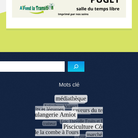
Reche
Mots clé