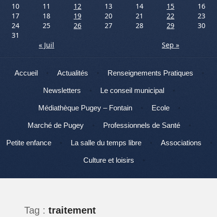
10
11
12
13
14
15
16
17
18
19
20
21
22
23
24
25
26
27
28
29
30
31
« Juil
Sep »
Menu
Aller au contenu
Accueil
Actualités
Renseignements Pratiques
Newsletters
Le conseil municipal
Médiathèque Pugey – Fontain
Ecole
Marché de Pugey
Professionnels de Santé
Petite enfance
La salle du temps libre
Associations
Culture et loisirs
Tag :
traitement