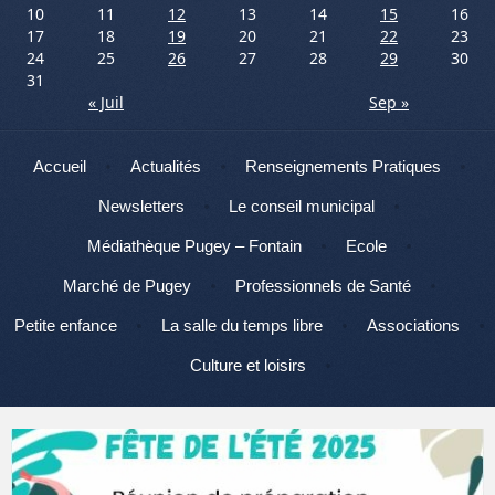
10
11
12
13
14
15
16
17
18
19
20
21
22
23
24
25
26
27
28
29
30
31
« Juil
Sep »
Menu
Aller au contenu
Accueil
Actualités
Renseignements Pratiques
Newsletters
Le conseil municipal
Médiathèque Pugey – Fontain
Ecole
Marché de Pugey
Professionnels de Santé
Petite enfance
La salle du temps libre
Associations
Culture et loisirs