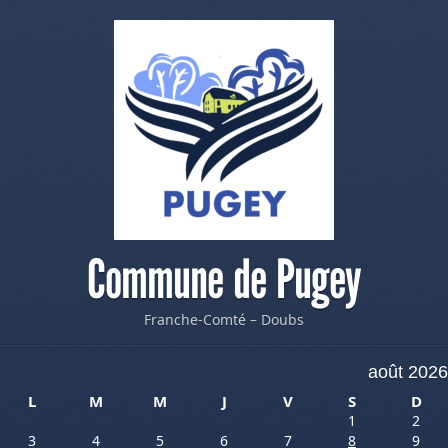
Commune de Pugey
Franche-Comté – Doubs
août 2026
L
M
M
J
V
S
D
1
2
3
4
5
6
7
8
9