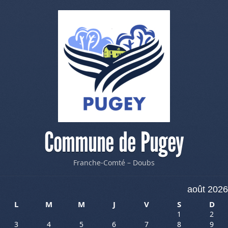
Commune de Pugey
Franche-Comté – Doubs
août 2026
L
M
M
J
V
S
D
1
2
3
4
5
6
7
8
9