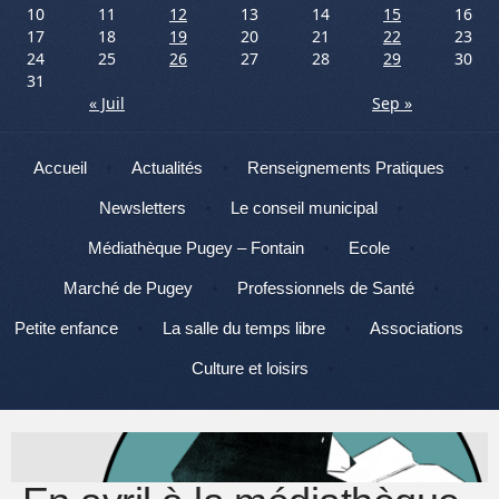
10
11
12
13
14
15
16
17
18
19
20
21
22
23
24
25
26
27
28
29
30
31
« Juil
Sep »
Menu
Aller au contenu
Accueil
Actualités
Renseignements Pratiques
Newsletters
Le conseil municipal
Médiathèque Pugey – Fontain
Ecole
Marché de Pugey
Professionnels de Santé
Petite enfance
La salle du temps libre
Associations
Culture et loisirs