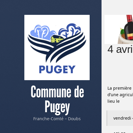
4 avr
Commune de
La première 
d’une agricu
Pugey
lieu le
vendredi 4
Franche-Comté – Doubs