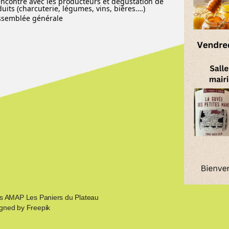
encontre avec les producteurs et dégustation de
duits (charcuterie, légumes, vins, bières….)
ssemblée générale
os AMAP Les Paniers du Plateau
gned by Freepik