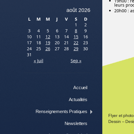
19h00 : r
leurs pro
août 2026
20h00 : a
L
M
M
J
V
S
D
1
2
3
4
5
6
7
8
9
10
11
12
13
14
15
16
17
18
19
20
21
22
23
24
25
26
27
28
29
30
31
« Juil
Sep »
Menu
Aller au contenu
Accueil
Actualités
Renseignements Pratiques
Flyer et phot
Dessin – Desi
Newsletters