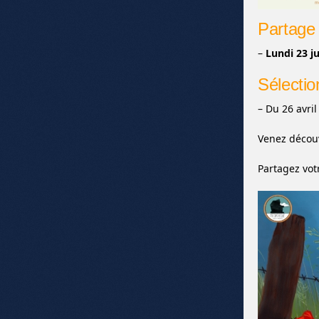
Partage 
–
Lundi 23 j
Sélecti
– Du 26 avri
Venez découv
Partagez vot