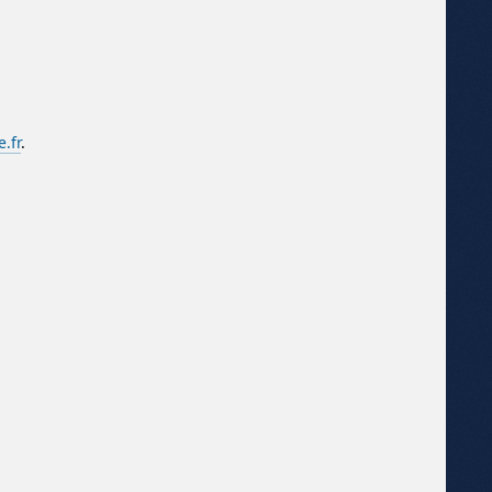
.fr
.