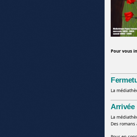
Pour vous in
Fermetu
La médiathè
Arrivée
La médiathèq
Des romans a
Pour en conn