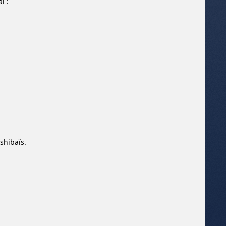
l :
shibaïs.