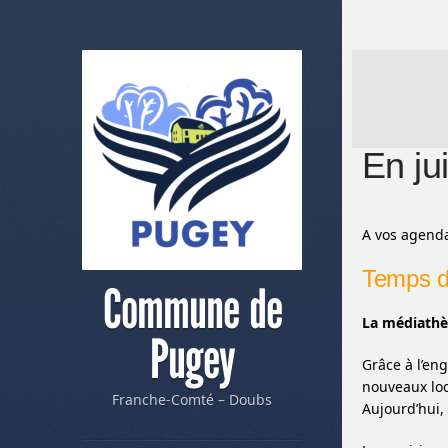
En ju
A vos agenda
Temps d
Commune de
La médiathèq
Pugey
Grâce à l’en
nouveaux lo
Franche-Comté – Doubs
Aujourd’hui,