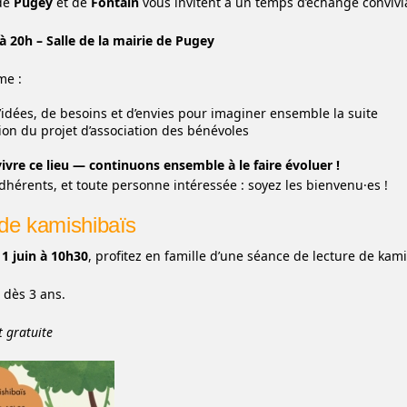
 de
Pugey
et de
Fontain
vous invitent à un temps d’échange convivia
 à 20h – Salle de la mairie de Pugey
me :
’idées, de besoins et d’envies pour imaginer ensemble la suite
ion du projet d’association des bénévoles
vivre ce lieu — continuons ensemble à le faire évoluer !
dhérents, et toute personne intéressée : soyez les bienvenu·es !
de kamishibaïs
1 juin à 10h30
, profitez en famille d’une séance de lecture de kami
 dès 3 ans.
t gratuite