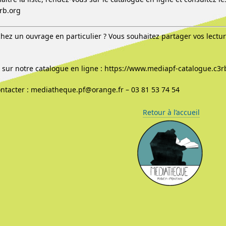
3rb.org
hez un ouvrage en particulier ? Vous souhaitez partager vos lectu
sur notre catalogue en ligne : https://www.mediapf-catalogue.c3r
ntacter : mediatheque.pf@orange.fr – 03 81 53 74 54
Retour à l’accueil