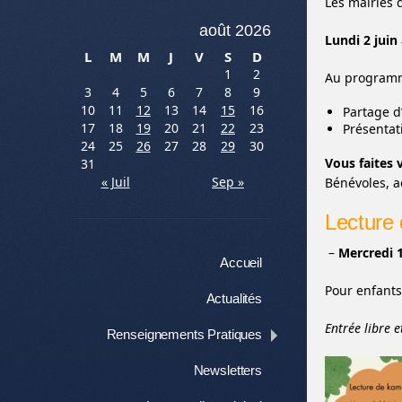
Les mairies
août 2026
Lundi 2 juin
L
M
M
J
V
S
D
1
2
Au program
3
4
5
6
7
8
9
10
11
12
13
14
15
16
Partage d
17
18
19
20
21
22
23
Présentat
24
25
26
27
28
29
30
Vous faites 
31
« Juil
Sep »
Bénévoles, a
Lecture 
–
Mercredi 1
Menu
Aller au contenu
Accueil
Pour enfants
Actualités
Entrée libre e
Renseignements Pratiques
Newsletters