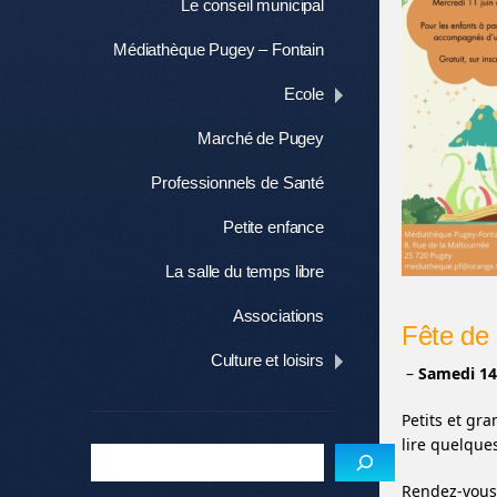
Le conseil municipal
Médiathèque Pugey – Fontain
Ecole
Marché de Pugey
Professionnels de Santé
Petite enfance
La salle du temps libre
Associations
Fête de 
Culture et loisirs
–
Samedi 14
Petits et gr
lire quelque
Rendez-vous 