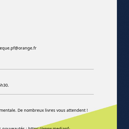
theque.pf@orange.fr
6h30.
entale. De nombreux livres vous attendent !
les nouveautés : https://www.mediapf-