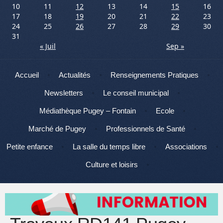
10
11
12
13
14
15
16
17
18
19
20
21
22
23
24
25
26
27
28
29
30
31
« Juil
Sep »
Menu
Aller au contenu
Accueil
Actualités
Renseignements Pratiques
Newsletters
Le conseil municipal
Médiathèque Pugey – Fontain
Ecole
Marché de Pugey
Professionnels de Santé
Petite enfance
La salle du temps libre
Associations
Culture et loisirs