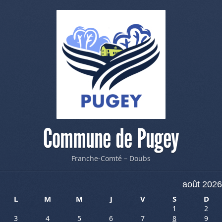
Commune de Pugey
Franche-Comté – Doubs
août 2026
L
M
M
J
V
S
D
1
2
3
4
5
6
7
8
9