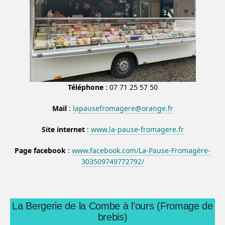
Téléphone
: 07 71 25 57 50
Mail
:
lapausefromagere@orange.fr
Site internet
:
www.la-pause-fromagere.fr
Page facebook
:
www.facebook.com/La-Pause-Fromagère-
303509749772792/
La Bergerie de la Combe à l’ours (Fromage de
brebis)