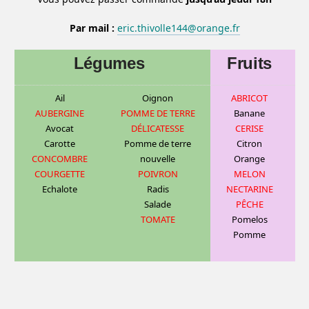
Par mail :
eric.thivolle144@orange.fr
Légumes
Fruits
Ail
Oignon
ABRICOT
AUBERGINE
POMME DE TERRE
Banane
Avocat
DÉLICATESSE
CERISE
Carotte
Pomme de terre
C
itron
CONCOMBRE
nouvelle
Orange
COURGETTE
POIVRON
MELON
Echalote
Radis
NECTARINE
Salade
PÊCHE
TOMATE
Pomelos
Pomme