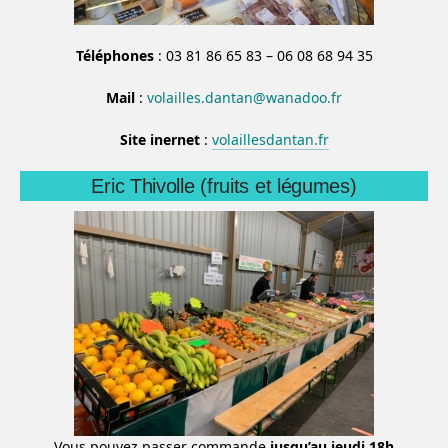
Téléphones
: 03 81 86 65 83 – 06 08 68 94 35
Mail
:
volailles.dantan@wanadoo.fr
Site inernet
:
volaillesdantan.fr
Eric Thivolle (fruits et légumes)
Vous pouvez passer commande
jusqu’au jeudi 18h