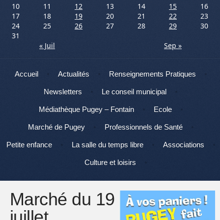
10
11
12
13
14
15
16
17
18
19
20
21
22
23
24
25
26
27
28
29
30
31
« Juil
Sep »
Menu
Aller au contenu
Accueil
Actualités
Renseignements Pratiques
Newsletters
Le conseil municipal
Médiathèque Pugey – Fontain
Ecole
Marché de Pugey
Professionnels de Santé
Petite enfance
La salle du temps libre
Associations
Culture et loisirs
Marché du 19
juillet