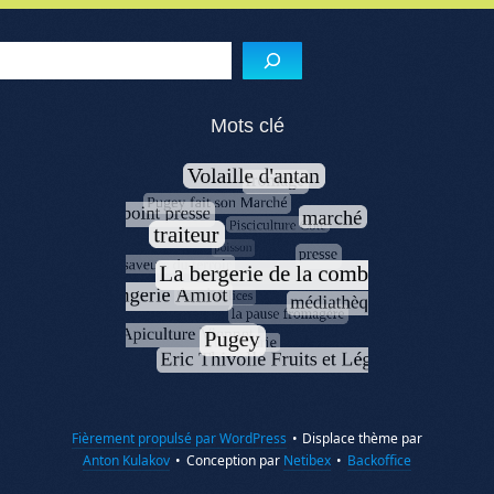
Menu de l'article
Reche
Mots clé
Fièrement propulsé par WordPress
•
Displace thème par
Anton Kulakov
•
Conception par
Netibex
•
Backoffice