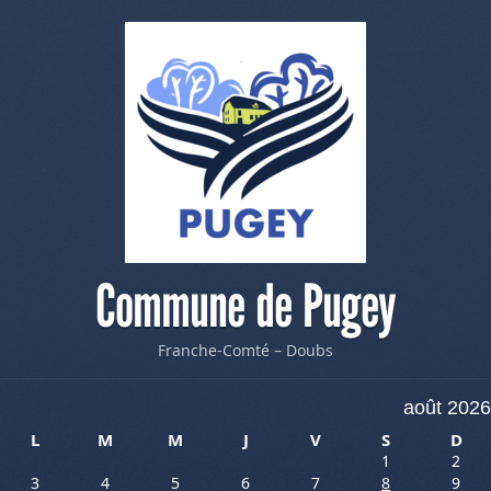
Commune de Pugey
Franche-Comté – Doubs
août 2026
L
M
M
J
V
S
D
1
2
3
4
5
6
7
8
9