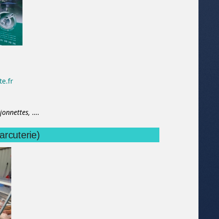
e.fr
jonnettes,
….
arcuterie)