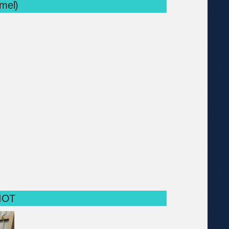
mel)
MIOT