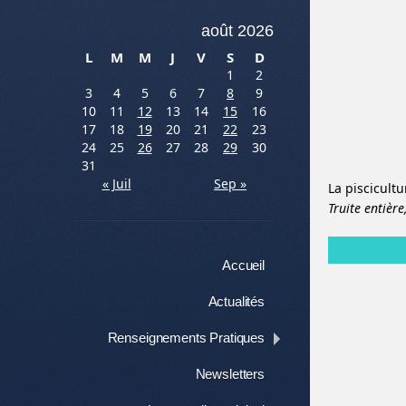
août 2026
L
M
M
J
V
S
D
1
2
3
4
5
6
7
8
9
10
11
12
13
14
15
16
17
18
19
20
21
22
23
24
25
26
27
28
29
30
31
« Juil
Sep »
La piscicult
Truite entière
Menu
Aller au contenu
Accueil
Actualités
Renseignements Pratiques
Newsletters