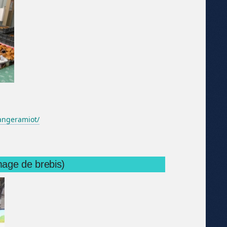
angeramiot/
mage de brebis)