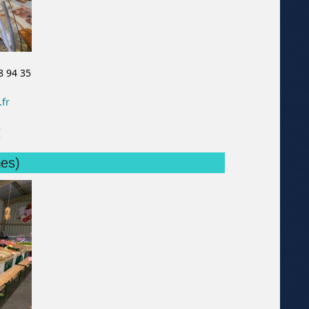
8 94 35
fr
r
mes)