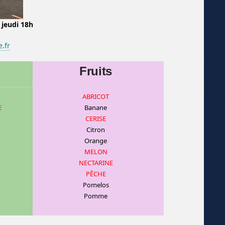
 jeudi 18h
.fr
Fruits
ABRICOT
E
Banane
CERISE
C
itron
Orange
MELON
NECTARINE
PÊCHE
Pomelos
Pomme