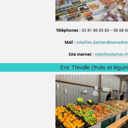
Téléphones
: 03 81 86 65 83 – 06 08 6
Mail
:
volailles.dantan@wanadoo.
Site inernet
:
volaillesdantan.f
Eric Thivolle (fruits et légu