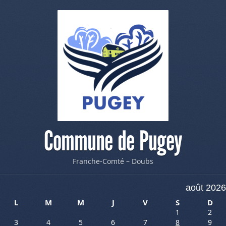
Commune de Pugey
Franche-Comté – Doubs
août 2026
L
M
M
J
V
S
D
1
2
3
4
5
6
7
8
9