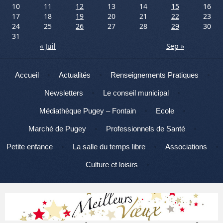
10
11
12
13
14
15
16
17
18
19
20
21
22
23
24
25
26
27
28
29
30
31
« Juil
Sep »
Menu
Aller au contenu
Accueil
Actualités
Renseignements Pratiques
Newsletters
Le conseil municipal
Médiathèque Pugey – Fontain
Ecole
Marché de Pugey
Professionnels de Santé
Petite enfance
La salle du temps libre
Associations
Culture et loisirs