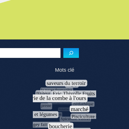
Reche
Mots clé