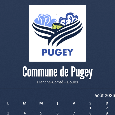
Commune de Pugey
Franche-Comté – Doubs
août 2026
L
M
M
J
V
S
D
1
2
3
4
5
6
7
8
9