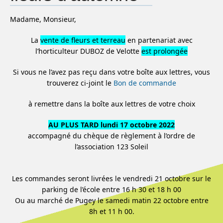
Madame, Monsieur,
La
vente de fleurs et terreau
en partenariat avec
l’horticulteur DUBOZ de Velotte
est prolongée
Si vous ne l’avez pas reçu dans votre boîte aux lettres, vous
trouverez ci-joint le
Bon de commande
à remettre dans la boîte aux lettres de votre choix
AU PLUS TARD lundi 17 octobre 2022
accompagné du chèque de règlement à l’ordre de
l’association 123 Soleil
Les commandes seront livrées le vendredi 21 octobre sur le
parking de l’école entre 16 h 30 et 18 h 00
Ou au marché de Pugey le samedi matin 22 octobre entre
8h et 11 h 00.