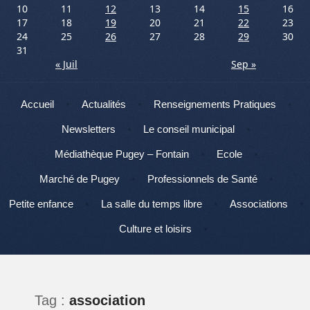
10
11
12
13
14
15
16
17
18
19
20
21
22
23
24
25
26
27
28
29
30
31
« Juil
Sep »
Menu
Aller au contenu
Accueil
Actualités
Renseignements Pratiques
Newsletters
Le conseil municipal
Médiathèque Pugey – Fontain
Ecole
Marché de Pugey
Professionnels de Santé
Petite enfance
La salle du temps libre
Associations
Culture et loisirs
Tag :
association