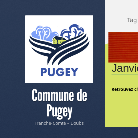
Tag
Janvi
Commune de
Retrouvez c
Pugey
Franche-Comté – Doubs