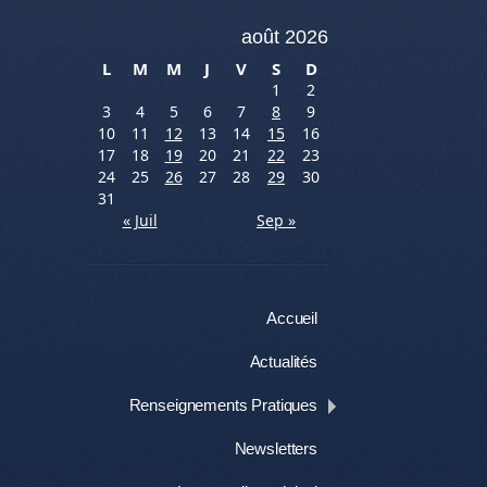
août 2026
L
M
M
J
V
S
D
1
2
3
4
5
6
7
8
9
10
11
12
13
14
15
16
17
18
19
20
21
22
23
24
25
26
27
28
29
30
31
« Juil
Sep »
Menu
Aller au contenu
Accueil
Actualités
Renseignements Pratiques
Newsletters