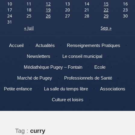
10
11
12
13
14
15
16
17
18
19
20
21
22
23
24
25
26
27
28
29
30
31
« Juil
Sep »
Menu
Aller au contenu
Accueil
Actualités
Renseignements Pratiques
Newsletters
Le conseil municipal
Médiathèque Pugey – Fontain
Ecole
Marché de Pugey
Professionnels de Santé
Petite enfance
La salle du temps libre
Associations
Culture et loisirs
Tag :
curry