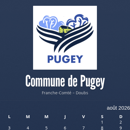
Commune de Pugey
Franche-Comté – Doubs
août 2026
L
M
M
J
V
S
D
1
2
3
4
5
6
7
8
9