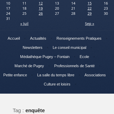
10
11
12
13
14
15
16
17
18
19
20
21
22
23
24
25
26
27
28
29
30
31
« Juil
Sep »
Menu
Aller au contenu
Accueil
Actualités
Renseignements Pratiques
Newsletters
Le conseil municipal
Médiathèque Pugey – Fontain
Ecole
Marché de Pugey
Professionnels de Santé
Petite enfance
La salle du temps libre
Associations
Culture et loisirs
Tag :
enquête