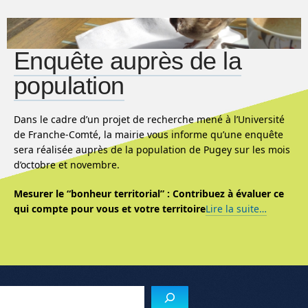
Enquête auprès de la
population
Dans le cadre d’un projet de recherche mené à l’Université
de Franche-Comté, la mairie vous informe qu’une enquête
sera réalisée auprès de la population de Pugey sur les mois
d’octobre et novembre.
Mesurer le “bonheur territorial” :
Contribuez à évaluer ce
qui compte pour vous et votre territoire
Lire la suite…
Reche