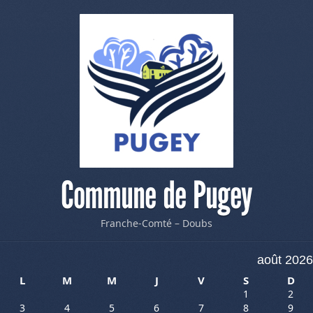
Commune de Pugey
Franche-Comté – Doubs
août 2026
L
M
M
J
V
S
D
1
2
3
4
5
6
7
8
9