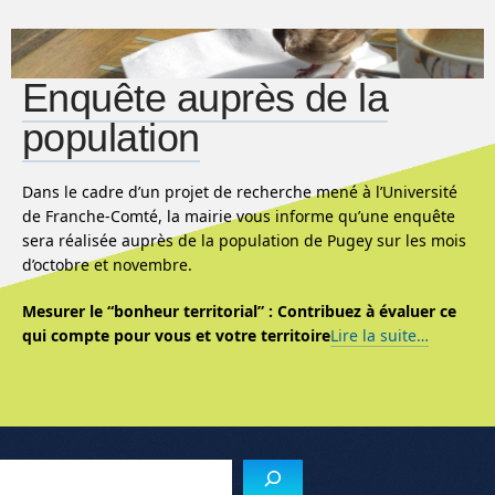
Enquête auprès de la
population
Dans le cadre d’un projet de recherche mené à l’Université
de Franche-Comté, la mairie vous informe qu’une enquête
sera réalisée auprès de la population de Pugey sur les mois
d’octobre et novembre.
Mesurer le “bonheur territorial” :
Contribuez à évaluer ce
qui compte pour vous et votre territoire
Lire la suite…
Reche