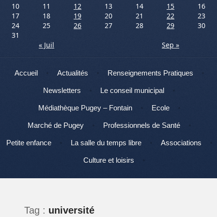
10
11
12
13
14
15
16
17
18
19
20
21
22
23
24
25
26
27
28
29
30
31
« Juil
Sep »
Menu
Aller au contenu
Accueil
Actualités
Renseignements Pratiques
Newsletters
Le conseil municipal
Médiathèque Pugey – Fontain
Ecole
Marché de Pugey
Professionnels de Santé
Petite enfance
La salle du temps libre
Associations
Culture et loisirs
Tag :
université