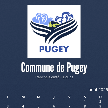
Commune de Pugey
Franche-Comté – Doubs
août 2026
L
M
M
J
V
S
D
1
2
3
4
5
6
7
8
9