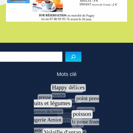
Reche
Mots clé