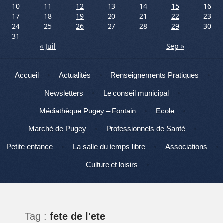
10
11
12
13
14
15
16
17
18
19
20
21
22
23
24
25
26
27
28
29
30
31
« Juil
Sep »
Menu
Aller au contenu
Accueil
Actualités
Renseignements Pratiques
Newsletters
Le conseil municipal
Médiathèque Pugey – Fontain
Ecole
Marché de Pugey
Professionnels de Santé
Petite enfance
La salle du temps libre
Associations
Culture et loisirs
Tag :
fete de l'ete