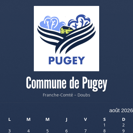
Commune de Pugey
Franche-Comté – Doubs
août 2026
L
M
M
J
V
S
D
1
2
3
4
5
6
7
8
9