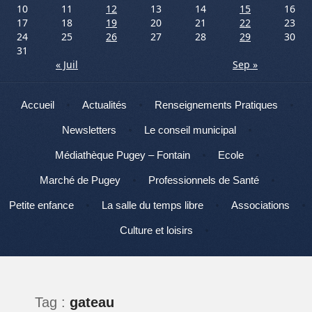
10
11
12
13
14
15
16
17
18
19
20
21
22
23
24
25
26
27
28
29
30
31
« Juil
Sep »
Menu
Aller au contenu
Accueil
Actualités
Renseignements Pratiques
Newsletters
Le conseil municipal
Médiathèque Pugey – Fontain
Ecole
Marché de Pugey
Professionnels de Santé
Petite enfance
La salle du temps libre
Associations
Culture et loisirs
Tag :
gateau