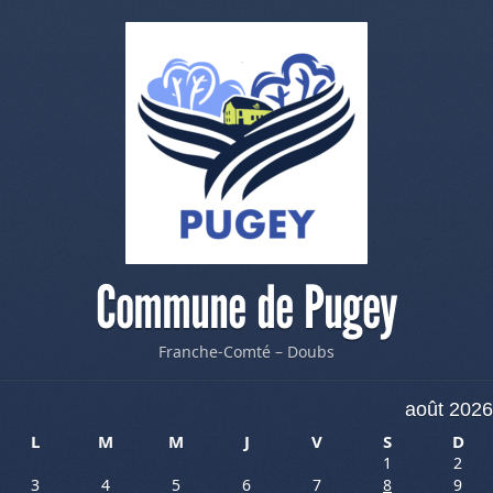
Commune de Pugey
Franche-Comté – Doubs
août 2026
L
M
M
J
V
S
D
1
2
3
4
5
6
7
8
9