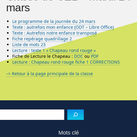
mars
Le programme de la journée du 24 mars
Texte : autrefois mon enfance (ODT – Libre Office)
Texte : Autrefois notre enfance transposé
Fiche repérage quadrillage 2
Liste de mots 23
Lecture : texte 1 « Chapeau rond rouge »
Fiche de Lecture le Chapeau :
DOC
ou
PDF
Lecture : Chapeau rond rouge fiche 1 CORRECTIONS
–> Retour à la page principale de la classe
Menu de l'article
Reche
Mots clé