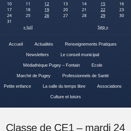
10
11
12
13
14
15
16
17
18
19
20
21
22
23
24
25
26
27
28
29
30
31
« Juil
Sep »
Menu
Aller au contenu
Accueil
Actualités
Renseignements Pratiques
Newsletters
Le conseil municipal
Médiathèque Pugey – Fontain
Ecole
Marché de Pugey
Professionnels de Santé
Petite enfance
La salle du temps libre
Associations
Culture et loisirs
Classe de CE1 – mardi 24