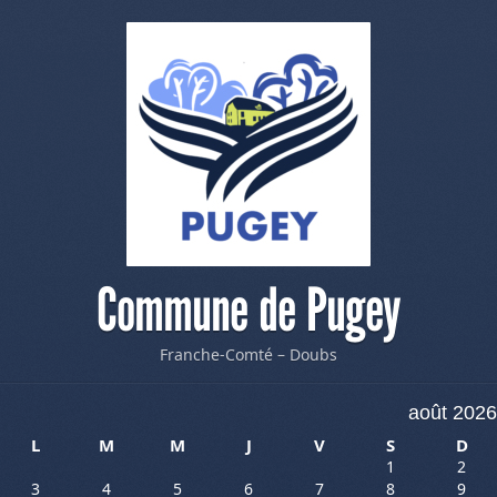
Commune de Pugey
Franche-Comté – Doubs
août 2026
L
M
M
J
V
S
D
1
2
3
4
5
6
7
8
9