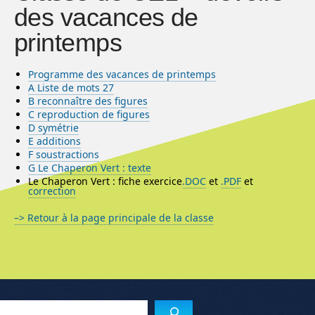
des vacances de
printemps
Programme des vacances de printemps
A Liste de mots
27
B reconnaître des figures
C reproduction de figures
D symétrie
E additions
F soustractions
G Le Chaperon Vert : texte
Le Chaperon Vert : fiche exercice
.DOC
et
.PDF
et
correction
–> Retour à la page principale de la classe
Menu de l'article
Reche