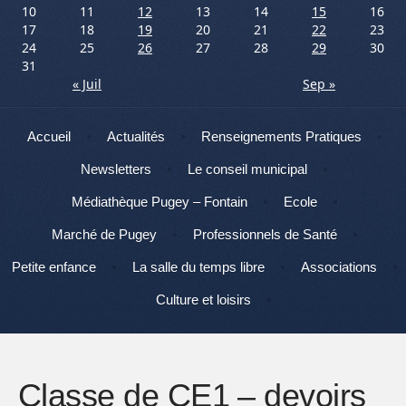
10
11
12
13
14
15
16
17
18
19
20
21
22
23
24
25
26
27
28
29
30
31
« Juil
Sep »
Menu
Aller au contenu
Accueil
Actualités
Renseignements Pratiques
Newsletters
Le conseil municipal
Médiathèque Pugey – Fontain
Ecole
Marché de Pugey
Professionnels de Santé
Petite enfance
La salle du temps libre
Associations
Culture et loisirs
Classe de CE1 – devoirs