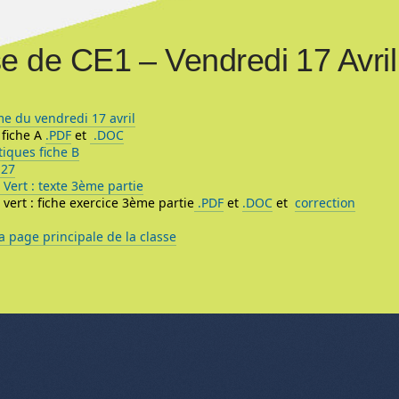
e de CE1 – Vendredi 17 Avril
 du vendredi 17 avril
 fiche A
.PDF
et
.DOC
iques fiche B
 27
Vert : texte 3ème partie
vert : fiche exercice 3ème partie
.PDF
et
.DOC
et
correction
a page principale de la classe
nu de l'article