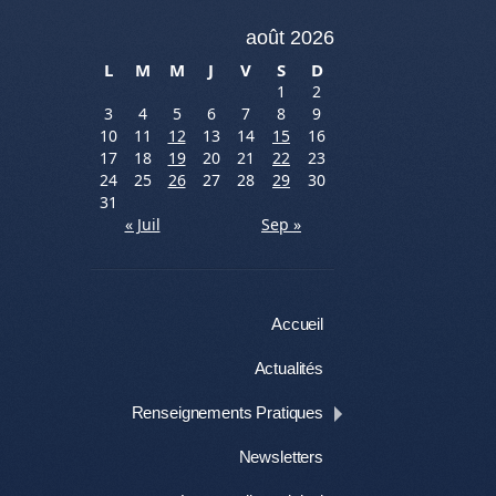
août 2026
L
M
M
J
V
S
D
1
2
3
4
5
6
7
8
9
10
11
12
13
14
15
16
17
18
19
20
21
22
23
24
25
26
27
28
29
30
31
« Juil
Sep »
Menu
Aller au contenu
Accueil
Actualités
Renseignements Pratiques
Newsletters