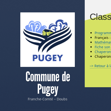
Class
Programme
Français :
Mathémat
Fiche son
Chaperon 
Chaperon 
–> Retour à l
Commune de
Me
Pugey
Franche-Comté – Doubs