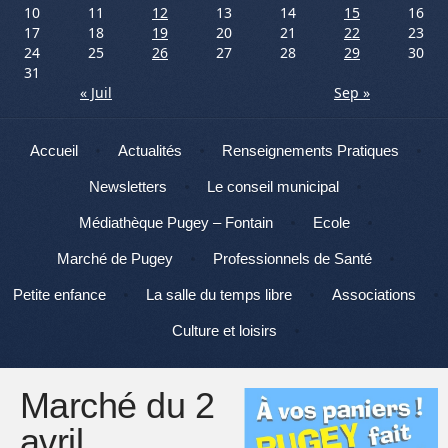
10
11
12
13
14
15
16
17
18
19
20
21
22
23
24
25
26
27
28
29
30
31
« Juil
Sep »
Menu
Aller au contenu
Accueil
Actualités
Renseignements Pratiques
Newsletters
Le conseil municipal
Médiathèque Pugey – Fontain
Ecole
Marché de Pugey
Professionnels de Santé
Petite enfance
La salle du temps libre
Associations
Culture et loisirs
Marché du 2
avril