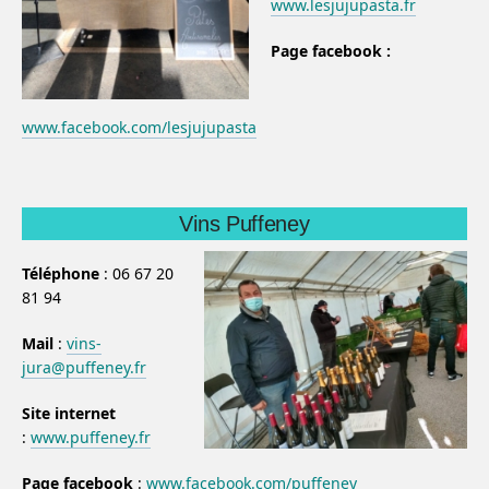
www.lesjujupasta.fr
Page facebook :
www.facebook.com/lesjujupasta
Vins Puffeney
Téléphone
: 06 67 20
81 94
Mail
:
vins-
jura@puffeney.fr
Site internet
:
www.puffeney.fr
Page facebook
:
www.facebook.com/puffeney