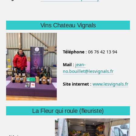
Vins Chateau Vignals
Téléphone
: 06 76 42 13 94
Mail
:
jean-
no.bouillet@lesvignals.fr
Site internet
:
www.lesvignals.fr
La Fleur qui roule (fleuriste)