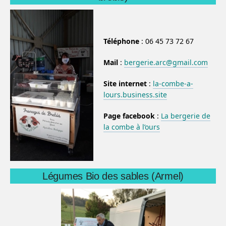
Téléphone
: 06 45 73 72 67
Mail
:
bergerie.arc@gmail.com
Site internet
:
la-combe-a-
lours.business.site
Page facebook
:
La bergerie de
la combe à l’ours
Légumes Bio des sables (Armel)