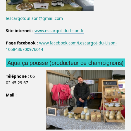
lescargotdulison@gmail.com
Site internet
:
www.escargot-du-lison.fr
Page facebook
:
www.facebook.com/Lescargot-du-Lison-
1058436700976014
Aqua ça pousse (producteur de champignons)
Téléphone
: 06
02 45 29 67
Mail
: