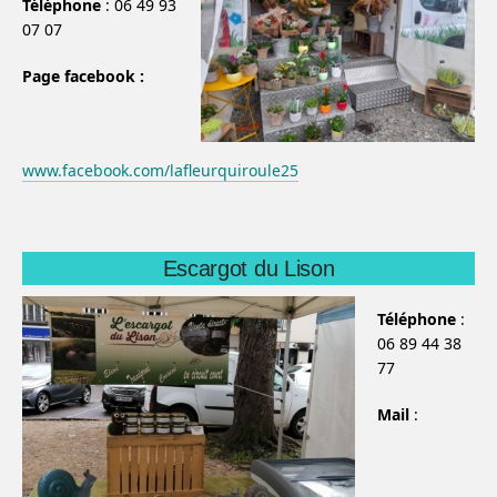
Téléphone
:
06 49 93
07 07
Page facebook :
www.facebook.com/lafleurquiroule25
Escargot du Lison
Téléphone
:
06 89 44 38
77
Mail
: