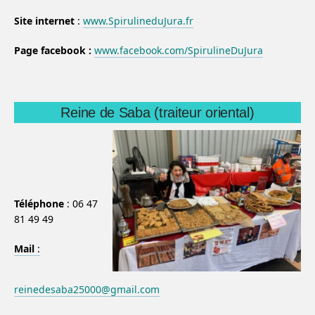
Site internet
:
www.SpirulineduJura.fr
Page facebook :
www.facebook.com/SpirulineDuJura
Reine de Saba (traiteur oriental)
Téléphone
: 06 47
81 49 49
Mail
:
reinedesaba25000@gmail.com