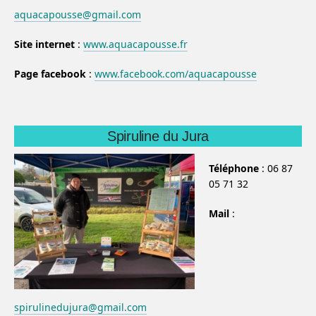
aquacapousse@gmail.com
Site internet
:
www.aquacapousse.fr
Page facebook
:
www.facebook.com/aquacapousse
Spiruline du Jura
Téléphone
: 06 87
05 71 32
Mail
:
spirulinedujura@gmail.com