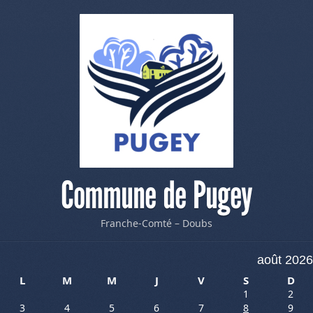
Commune de Pugey
Franche-Comté – Doubs
août 2026
L
M
M
J
V
S
D
1
2
3
4
5
6
7
8
9